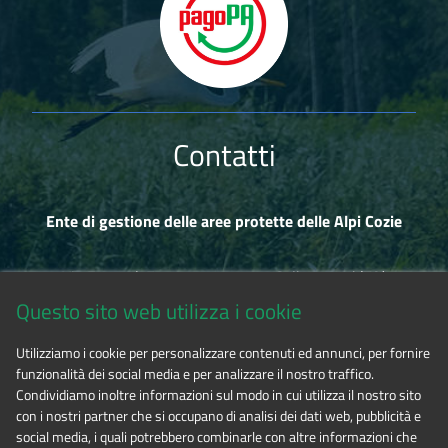
Contatti
Ente di gestione delle aree protette delle Alpi Cozie
Via Fransuà Fontan, 1 - 10050 Salbertrand (TO)
Questo sito web utilizza i cookie
CF 94506780017
Utilizziamo i cookie per personalizzare contenuti ed annunci, per fornire
funzionalità dei social media e per analizzare il nostro traffico.
Tel. 0122.854720
Condividiamo inoltre informazioni sul modo in cui utilizza il nostro sito
con i nostri partner che si occupano di analisi dei dati web, pubblicità e
social media, i quali potrebbero combinarle con altre informazioni che
E-mail
alpicozie@cert.ruparpiemonte.it