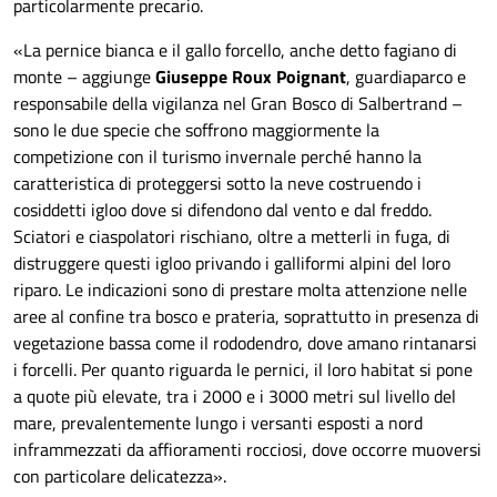
particolarmente precario.
«La pernice bianca e il gallo forcello, anche detto fagiano di
monte – aggiunge
Giuseppe Roux Poignant
, guardiaparco e
responsabile della vigilanza nel Gran Bosco di Salbertrand –
sono le due specie che soffrono maggiormente la
competizione con il turismo invernale perché hanno la
caratteristica di proteggersi sotto la neve costruendo i
cosiddetti igloo dove si difendono dal vento e dal freddo.
Sciatori e ciaspolatori rischiano, oltre a metterli in fuga, di
distruggere questi igloo privando i galliformi alpini del loro
riparo. Le indicazioni sono di prestare molta attenzione nelle
aree al confine tra bosco e prateria, soprattutto in presenza di
vegetazione bassa come il rododendro, dove amano rintanarsi
i forcelli. Per quanto riguarda le pernici, il loro habitat si pone
a quote più elevate, tra i 2000 e i 3000 metri sul livello del
mare, prevalentemente lungo i versanti esposti a nord
inframmezzati da affioramenti rocciosi, dove occorre muoversi
con particolare delicatezza».