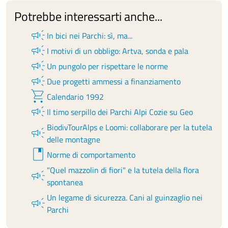
Potrebbe interessarti anche...
campaign
In bici nei Parchi: sì, ma...
campaign
I motivi di un obbligo: Artva, sonda e pala
campaign
Un pungolo per rispettare le norme
campaign
Due progetti ammessi a finanziamento
shopping_cart
Calendario 1992
campaign
Il timo serpillo dei Parchi Alpi Cozie su Geo
BiodivTourAlps e Loomi: collaborare per la tutela
campaign
delle montagne
book
Norme di comportamento
"Quel mazzolin di fiori" e la tutela della flora
campaign
spontanea
Un legame di sicurezza. Cani al guinzaglio nei
campaign
Parchi