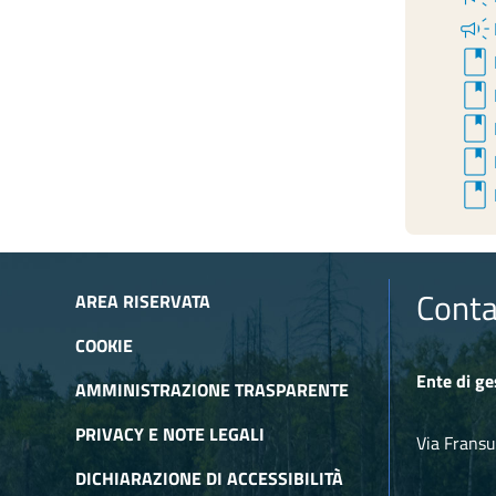
campaign
book
book
book
book
book
Conta
AREA RISERVATA
COOKIE
Ente di ge
AMMINISTRAZIONE TRASPARENTE
PRIVACY E NOTE LEGALI
Via Fransu
DICHIARAZIONE DI ACCESSIBILITÀ