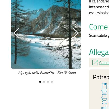
Il calendari
interessanti
escursionist
Come 
Scaricabile
Allega
open_in_new
Calen
Alpeggio della Balmetta - Elio Giuliano
Colle del 
Potreb
book
shopping_cart
shopping_cart
campaign