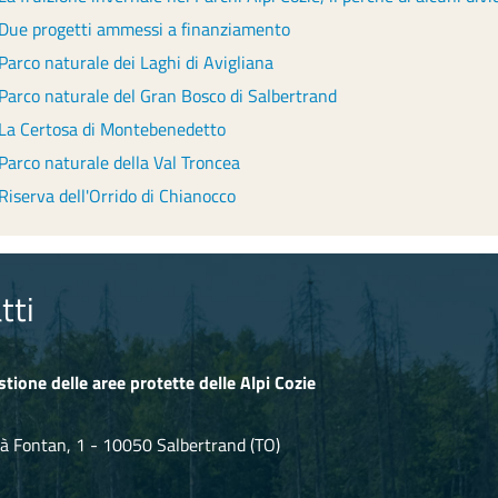
Due progetti ammessi a finanziamento
Parco naturale dei Laghi di Avigliana
Parco naturale del Gran Bosco di Salbertrand
La Certosa di Montebenedetto
Parco naturale della Val Troncea
Riserva dell'Orrido di Chianocco
tti
stione delle aree protette delle Alpi Cozie
à Fontan, 1 - 10050 Salbertrand (TO)