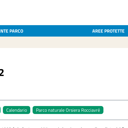
ENTE PARCO
AREE PROTETTE
2
Calendario
Parco naturale Orsiera Rocciavré