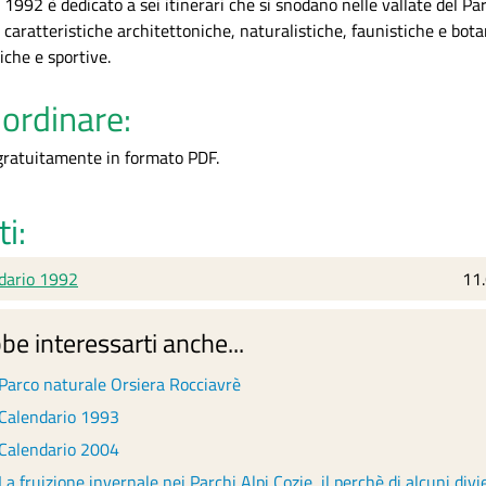
o 1992 è dedicato a sei itinerari che si snodano nelle vallate del 
 caratteristiche architettoniche, naturalistiche, faunistiche e botan
iche e sportive.
ordinare:
 gratuitamente in formato PDF.
ti:
dario 1992
11
Vento - Sergio Gontero
Lago La Manica e Cristalliera - Elio Giulia
be interessarti anche...
Parco naturale Orsiera Rocciavrè
Calendario 1993
Calendario 2004
La fruizione invernale nei Parchi Alpi Cozie, il perchè di alcuni divi