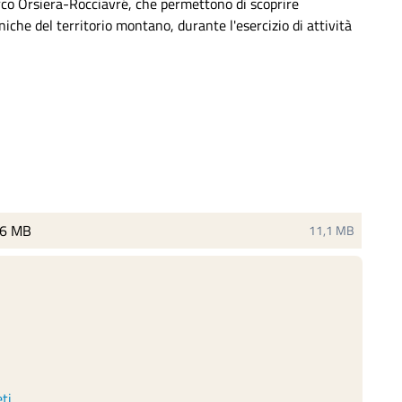
Parco Orsiera-Rocciavré, che permettono di scoprire
iche del territorio montano, durante l'esercizio di attività
.6 MB
11,1 MB
no
Vecchio ceppo di larice - Dante Alpe
eti