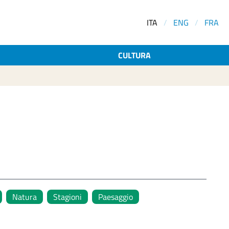
ITA
/
ENG
/
FRA
CULTURA
Natura
Stagioni
Paesaggio