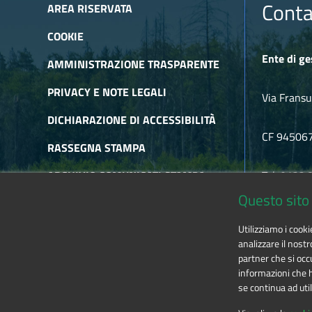
Conta
AREA RISERVATA
COOKIE
Ente di ge
AMMINISTRAZIONE TRASPARENTE
PRIVACY E NOTE LEGALI
Via Fransu
DICHIARAZIONE DI ACCESSIBILITÀ
CF 94506
RASSEGNA STAMPA
ARCHIVIO COMUNICATI STAMPA
Tel. 0122
Questo sito 
ARCHIVIO NEWSLETTER
E-mail
alp
Utilizziamo i cook
RSS
analizzare il nostr
partner che si occu
informazioni che ha
se continua ad util
The contents of this website
by
Ente di gestione