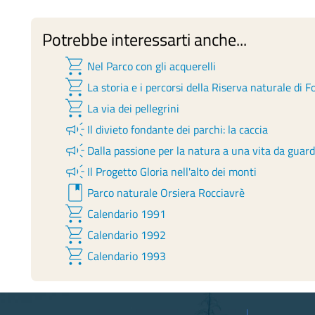
Potrebbe interessarti anche...
shopping_cart
Nel Parco con gli acquerelli
shopping_cart
La storia e i percorsi della Riserva naturale di F
shopping_cart
La via dei pellegrini
campaign
Il divieto fondante dei parchi: la caccia
campaign
Dalla passione per la natura a una vita da guar
campaign
Il Progetto Gloria nell'alto dei monti
book
Parco naturale Orsiera Rocciavrè
shopping_cart
Calendario 1991
shopping_cart
Calendario 1992
shopping_cart
Calendario 1993