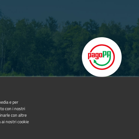
media e per
to con i nostri
inarle con altre
 ai nostri cookie
NonCommercial-NoDerivatives 4.0 International