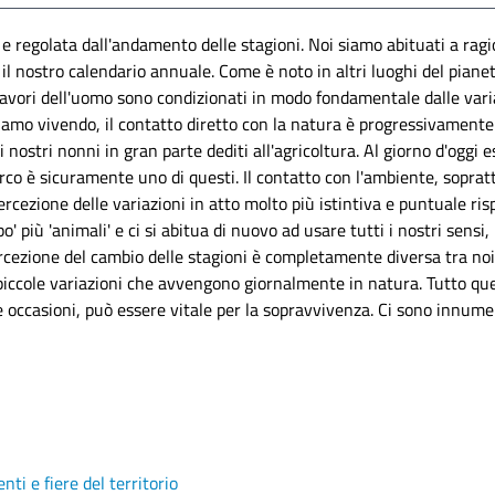
a e regolata dall'andamento delle stagioni. Noi siamo abituati a rag
l nostro calendario annuale. Come è noto in altri luoghi del pianeta
i lavori dell'uomo sono condizionati in modo fondamentale dalle vari
stiamo vivendo, il contatto diretto con la natura è progressivamente
i nostri nonni in gran parte dediti all'agricoltura. Al giorno d'ogg
rco è sicuramente uno di questi. Il contatto con l'ambiente, soprat
cezione delle variazioni in atto molto più istintiva e puntuale ris
più 'animali' e ci si abitua di nuovo ad usare tutti i nostri sensi, 
ercezione del cambio delle stagioni è completamente diversa tra noi 
e piccole variazioni che avvengono giornalmente in natura. Tutto qu
 occasioni, può essere vitale per la sopravvivenza. Ci sono innum
nti e fiere del territorio