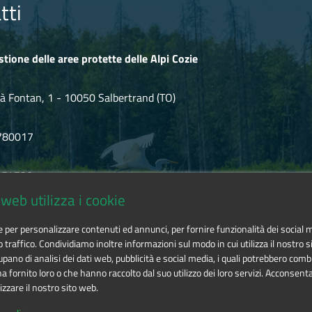
tti
stione delle aree protette delle Alpi Cozie
à Fontan, 1 - 10050 Salbertrand (TO)
780017
.854720
web utilizza i cookie
icozie@cert.ruparpiemonte.it
ie per personalizzare contenuti ed annunci, per fornire funzionalità dei social 
o traffico. Condividiamo inoltre informazioni sul modo in cui utilizza il nostro si
pano di analisi dei dati web, pubblicità e social media, i quali potrebbero comb
 fornito loro o che hanno raccolto dal suo utilizzo dei loro servizi. Acconsenta
izzare il nostro sito web.
 delle aree protette delle Alpi Cozie
is licensed under
Attribution-