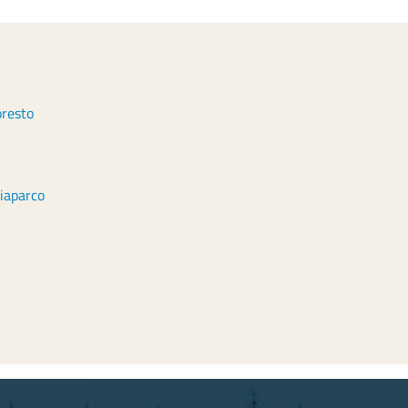
oresto
diaparco