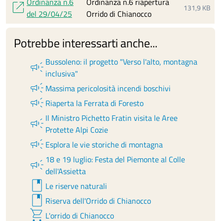
Ordinanza n.6
Ordinanza n.6 riapertura
open_in_new
131,9 KB
del 29/04/25
Orrido di Chianocco
Potrebbe interessarti anche...
Bussoleno: il progetto "Verso l'alto, montagna
campaign
inclusiva"
campaign
Massima pericolosità incendi boschivi
campaign
Riaperta la Ferrata di Foresto
Il Ministro Pichetto Fratin visita le Aree
campaign
Protette Alpi Cozie
campaign
Esplora le vie storiche di montagna
18 e 19 luglio: Festa del Piemonte al Colle
campaign
dell'Assietta
book
Le riserve naturali
book
Riserva dell'Orrido di Chianocco
shopping_cart
L'orrido di Chianocco