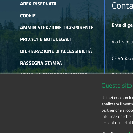
Il settore Protezione civile della Regione Piemonte ha dichia
Conta
AREA RISERVATA
15/2018 art 4.
COOKIE
Riapertura accesso all'Orrido di Chianocco e F
Ente di ge
In data 29 aprile 2025, con ordinanza n.6 del Sindaco del C
AMMINISTRAZIONE TRASPARENTE
PRIVACY E NOTE LEGALI
Via Fransu
DICHIARAZIONE DI ACCESSIBILITÀ
CF 94506
RASSEGNA STAMPA
ARCHIVIO COMUNICATI STAMPA
Tel. 0122
Questo sito 
ARCHIVIO NEWSLETTER
E-mail
alp
Utilizziamo i cook
RSS
analizzare il nostr
partner che si occu
informazioni che ha
se continua ad util
The contents of this website
by
Ente di gestione