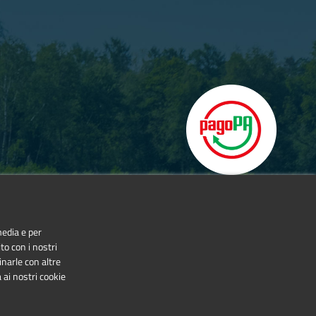
assima pericolosità incendi boschivi, ai sensi della L.R.
 e alla Via Ferrata.
media e per
to con i nostri
inarle con altre
 ai nostri cookie
NonCommercial-NoDerivatives 4.0 International