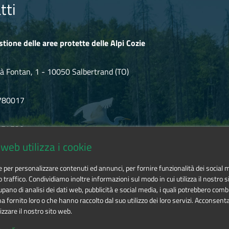
rato dallo scorso 8 luglio, e fino a successiva revoca, lo stato di m
tti
errata
29 Aprile 2025
stione delle aree protette delle Alpi Cozie
omune di Chianocco viene riaperto l'accesso all'Orrido di Chianocco
à Fontan, 1 - 10050 Salbertrand (TO)
780017
.854720
web utilizza i cookie
icozie@cert.ruparpiemonte.it
ie per personalizzare contenuti ed annunci, per fornire funzionalità dei social 
o traffico. Condividiamo inoltre informazioni sul modo in cui utilizza il nostro si
pano di analisi dei dati web, pubblicità e social media, i quali potrebbero comb
 fornito loro o che hanno raccolto dal suo utilizzo dei loro servizi. Acconsenta
izzare il nostro sito web.
 delle aree protette delle Alpi Cozie
is licensed under
Attribution-