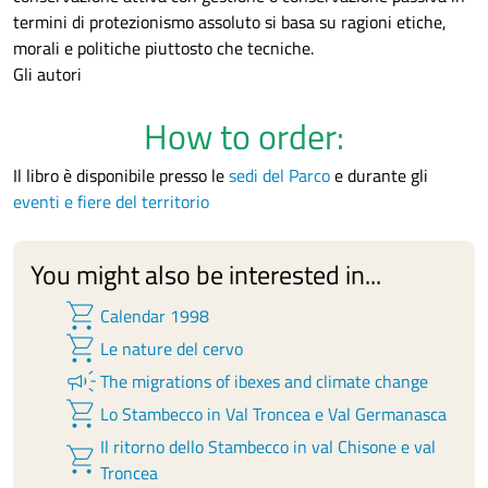
termini di protezionismo assoluto si basa su ragioni etiche,
morali e politiche piuttosto che tecniche.
Gli autori
How to order:
Il libro è disponibile presso le
sedi del Parco
e durante gli
eventi e fiere del territorio
You might also be interested in...
shopping_cart
Calendar 1998
shopping_cart
Le nature del cervo
campaign
The migrations of ibexes and climate change
shopping_cart
Lo Stambecco in Val Troncea e Val Germanasca
Il ritorno dello Stambecco in val Chisone e val
shopping_cart
Troncea