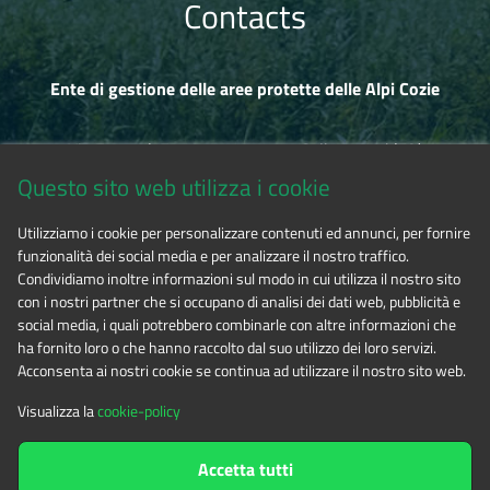
Contacts
Ente di gestione delle aree protette delle Alpi Cozie
Via Fransuà Fontan, 1 - 10050 Salbertrand (TO)
Questo sito web utilizza i cookie
CF 94506780017
Utilizziamo i cookie per personalizzare contenuti ed annunci, per fornire
funzionalità dei social media e per analizzare il nostro traffico.
Phone 0122.854720
Condividiamo inoltre informazioni sul modo in cui utilizza il nostro sito
con i nostri partner che si occupano di analisi dei dati web, pubblicità e
social media, i quali potrebbero combinarle con altre informazioni che
E-mail
alpicozie@cert.ruparpiemonte.it
ha fornito loro o che hanno raccolto dal suo utilizzo dei loro servizi.
Acconsenta ai nostri cookie se continua ad utilizzare il nostro sito web.
Visualizza la
cookie-policy
The contents of this website
by
Ente di gestione delle aree
Accetta tutti
protette delle Alpi Cozie
is licensed under