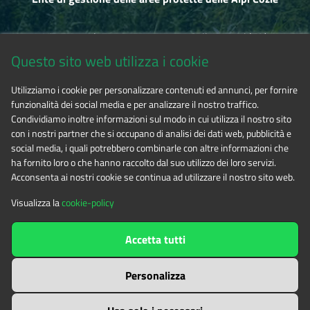
I Signori del Gran Bosco
Via Fransuà Fontan, 1 - 10050 Salbertrand (TO)
Escursione nel Parco del Gran Bosco di Salbertrand con
Questo sito web utilizza i cookie
laboratorio per imparare a conoscere gli alberi imponenti
CF 94506780017
per proteggere i quali è stato istituito e gli animali che ne
Utilizziamo i cookie per personalizzare contenuti ed annunci, per fornire
sono diventati il simbolo.
funzionalità dei social media e per analizzare il nostro traffico.
Tel. 0122.854720
Condividiamo inoltre informazioni sul modo in cui utilizza il nostro sito
Le rocce raccontano
con i nostri partner che si occupano di analisi dei dati web, pubblicità e
Le rocce del territorio e l'uso che l'uomo ha saputo farne nei
social media, i quali potrebbero combinarle con altre informazioni che
E-mail
alpicozie@cert.ruparpiemonte.it
secoli: un approccio scientifico e antropologico alla geologia.
ha fornito loro o che hanno raccolto dal suo utilizzo dei loro servizi.
Acconsenta ai nostri cookie se continua ad utilizzare il nostro sito web.
Dallo Chaberton a Avigliana: storia di un piccolo
Visualizza la
cookie-policy
sasso
Un piccolo sasso, formatosi migliaia di anni fa sul fondo di
The contents of this website
by
Ente di gestione delle aree
Accetta tutti
un antico oceano, ci racconterà il suo viaggio avventuroso
protette delle Alpi Cozie
is licensed under
dalla barriera corallina alla cima di una montagna e poi fino
Attribution-NonCommercial-NoDerivatives 4.0 International
alla Pianura e al mare.
Personalizza
Il Parco e le Stagioni