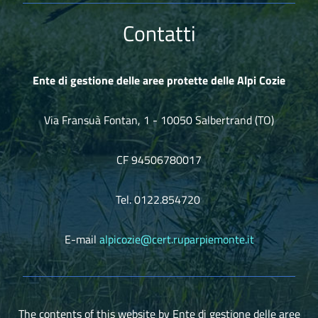
Contatti
Ente di gestione delle aree protette delle Alpi Cozie
Via Fransuà Fontan, 1 - 10050 Salbertrand (TO)
CF 94506780017
Tel. 0122.854720
E-mail
alpicozie@cert.ruparpiemonte.it
The contents of this website
by
Ente di gestione delle aree