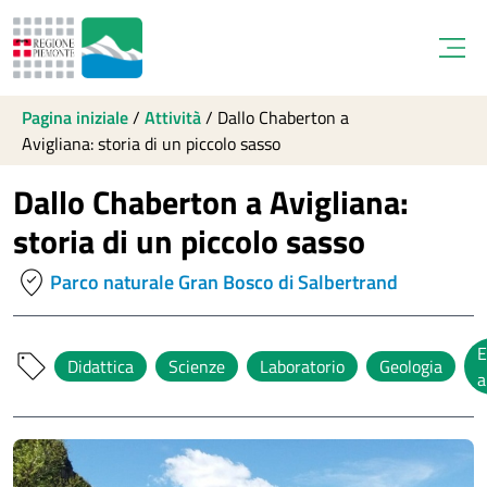
Open
Pagina iniziale
/
Attività
/
Dallo Chaberton a
Avigliana: storia di un piccolo sasso
Dallo Chaberton a Avigliana:
storia di un piccolo sasso
where_to_vote
Parco naturale Gran Bosco di Salbertrand
E
sell
Didattica
Scienze
Laboratorio
Geologia
a