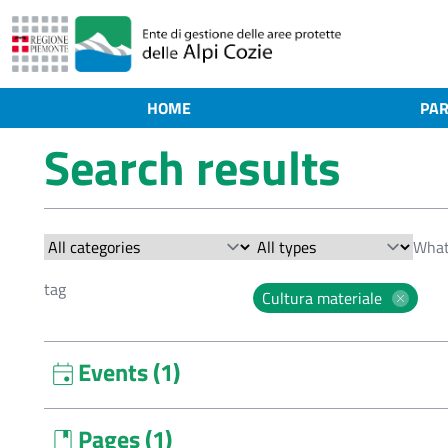
HOME
PAR
Search results
Cultura materiale
Events (1)
event
Mimnesko - Rappresentazione teatrale
Dec. 28,
Pages (1)
book