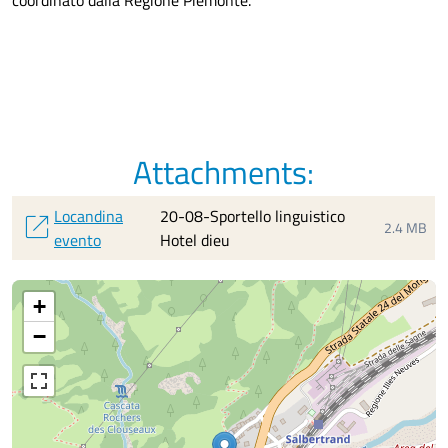
Attachments:
Locandina
20-08-Sportello linguistico
open_in_new
2.4 MB
evento
Hotel dieu
+
−