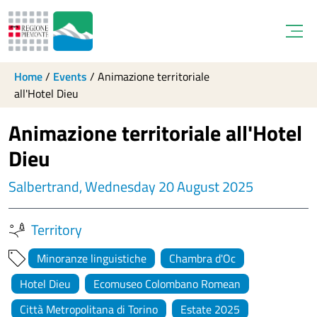
Open
Home
/
Events
/
Animazione territoriale
all'Hotel Dieu
Animazione territoriale all'Hotel
Dieu
Salbertrand, Wednesday 20 August 2025
Territory
Minoranze linguistiche
Chambra d'Oc
Hotel Dieu
Ecomuseo Colombano Romean
Città Metropolitana di Torino
Estate 2025