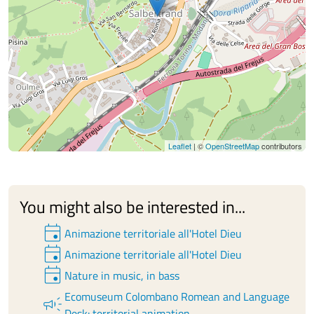
Leaflet
| ©
OpenStreetMap
contributors
You might also be interested in...
event
Animazione territoriale all'Hotel Dieu
event
Animazione territoriale all'Hotel Dieu
event
Nature in music, in bass
Ecomuseum Colombano Romean and Language
campaign
Desk: territorial animation