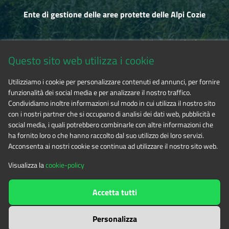
Ente di gestione delle aree protette delle Alpi Cozie
Via Fransuà Fontan, 1 - 10050 Salbertrand (TO)
Questo sito web utilizza i cookie
CF 94506780017
Utilizziamo i cookie per personalizzare contenuti ed annunci, per fornire
funzionalità dei social media e per analizzare il nostro traffico.
Phone 0122.854720
Condividiamo inoltre informazioni sul modo in cui utilizza il nostro sito
con i nostri partner che si occupano di analisi dei dati web, pubblicità e
social media, i quali potrebbero combinarle con altre informazioni che
E-mail
alpicozie@cert.ruparpiemonte.it
ha fornito loro o che hanno raccolto dal suo utilizzo dei loro servizi.
Acconsenta ai nostri cookie se continua ad utilizzare il nostro sito web.
Visualizza la
cookie-policy
The contents of this website
by
Ente di gestione delle aree
Accetta tutti
protette delle Alpi Cozie
is licensed under
Attribution-NonCommercial-NoDerivatives 4.0 International
Personalizza