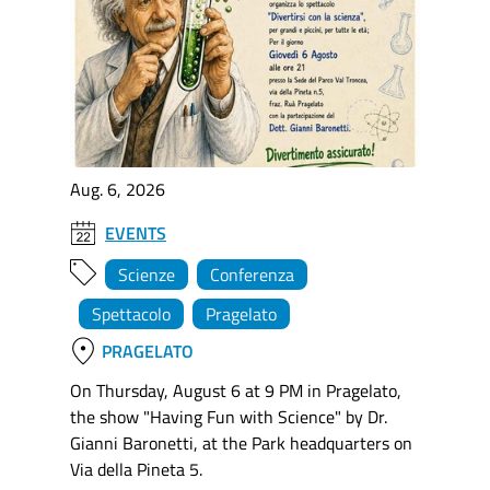
Aug. 6, 2026
EVENTS
Scienze
Conferenza
Spettacolo
Pragelato
location_on
PRAGELATO
On Thursday, August 6 at 9 PM in Pragelato,
the show "Having Fun with Science" by Dr.
Gianni Baronetti, at the Park headquarters on
Via della Pineta 5.