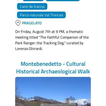
Cane da traccia
Parco naturale Val Troncea
location_on
PRAGELATO
On Friday, August 7th at 9 PM, a thematic
meeting titled "The Faithful Companion of the
Park Ranger: the Tracking Dog," curated by
Lorenzo Ghirardi.
Montebenedetto - Cultural
Historical Archaeological Walk