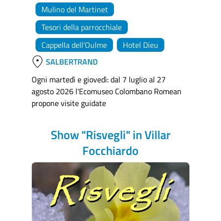
Mulino del Martinet
Tesori della parrocchiale
Cappella dell'Oulme
Hotel Dieu
location_on
SALBERTRAND
Ogni martedì e giovedì: dal 7 luglio al 27
agosto 2026 l'Ecomuseo Colombano Romean
propone visite guidate
Show "Risvegli" in Villar
Focchiardo