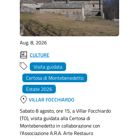
Aug. 8, 2026
CULTURE
Visita guidata
Certosa di Montebenedetto
Estate 2026
location_on
VILLAR FOCCHIARDO
Sabato 8 agosto, ore 15, a Villar Focchiardo
(TO), visita guidata alla Certosa di
Montebenedetto in collaborazione con
l'Associazione A.R.A. Arte Restauro