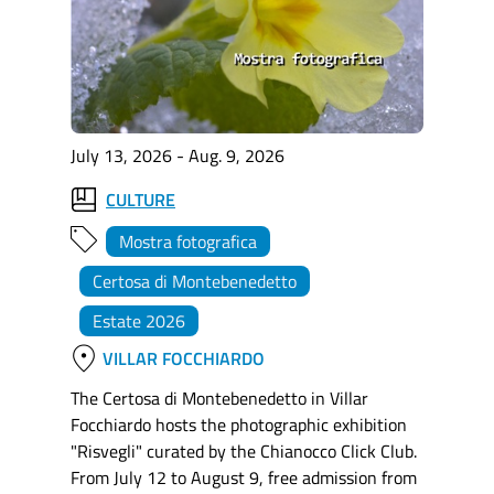
July 13, 2026 - Aug. 9, 2026
CULTURE
Mostra fotografica
Certosa di Montebenedetto
Estate 2026
location_on
VILLAR FOCCHIARDO
The Certosa di Montebenedetto in Villar
Focchiardo hosts the photographic exhibition
"Risvegli" curated by the Chianocco Click Club.
From July 12 to August 9, free admission from