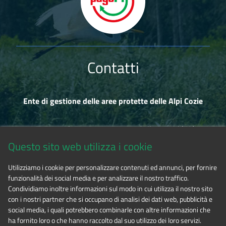
Contatti
Ente di gestione delle aree protette delle Alpi Cozie
Via Fransuà Fontan, 1 - 10050 Salbertrand (TO)
Questo sito web utilizza i cookie
CF 94506780017
Utilizziamo i cookie per personalizzare contenuti ed annunci, per fornire
funzionalità dei social media e per analizzare il nostro traffico.
Tel. 0122.854720
Condividiamo inoltre informazioni sul modo in cui utilizza il nostro sito
con i nostri partner che si occupano di analisi dei dati web, pubblicità e
social media, i quali potrebbero combinarle con altre informazioni che
E-mail
alpicozie@cert.ruparpiemonte.it
ha fornito loro o che hanno raccolto dal suo utilizzo dei loro servizi.