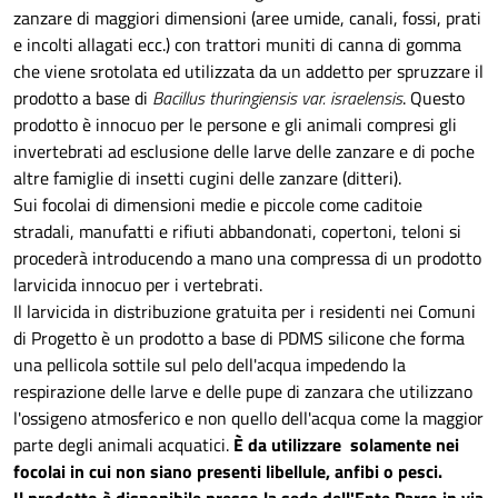
zanzare di maggiori dimensioni (aree umide, canali, fossi, prati
e incolti allagati ecc.) con trattori muniti di canna di gomma
che viene srotolata ed utilizzata da un addetto per spruzzare il
prodotto a base di
Bacillus thuringiensis var. israelensis
. Questo
prodotto è innocuo per le persone e gli animali compresi gli
invertebrati ad esclusione delle larve delle zanzare e di poche
altre famiglie di insetti cugini delle zanzare (ditteri).
Sui focolai di dimensioni medie e piccole come caditoie
stradali, manufatti e rifiuti abbandonati, copertoni, teloni si
procederà introducendo a mano una compressa di un prodotto
larvicida innocuo per i vertebrati.
Il larvicida in distribuzione gratuita per i residenti nei Comuni
di Progetto è un prodotto a base di PDMS silicone che forma
una pellicola sottile sul pelo dell'acqua impedendo la
respirazione delle larve e delle pupe di zanzara che utilizzano
l'ossigeno atmosferico e non quello dell'acqua come la maggior
parte degli animali acquatici.
È da utilizzare solamente nei
focolai in cui non siano presenti libellule, anfibi o pesci.
Il prodotto è disponibile presso la sede dell'Ente Parco in via