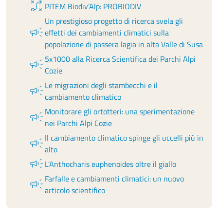
tactic
PITEM Biodiv’Alp: PROBIODIV
Un prestigioso progetto di ricerca svela gli
campaign
effetti dei cambiamenti climatici sulla
popolazione di passera lagia in alta Valle di Susa
5x1000 alla Ricerca Scientifica dei Parchi Alpi
campaign
Cozie
Le migrazioni degli stambecchi e il
campaign
cambiamento climatico
Monitorare gli ortotteri: una sperimentazione
campaign
nei Parchi Alpi Cozie
Il cambiamento climatico spinge gli uccelli più in
campaign
alto
campaign
L'Anthocharis euphenoides oltre il giallo
Farfalle e cambiamenti climatici: un nuovo
campaign
articolo scientifico