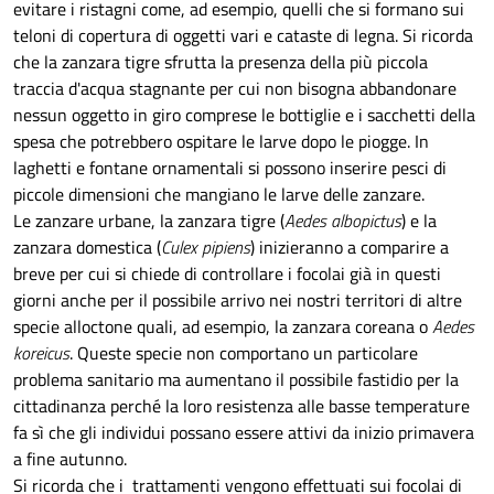
evitare i ristagni come, ad esempio, quelli che si formano sui
teloni di copertura di oggetti vari e cataste di legna. Si ricorda
che la zanzara tigre sfrutta la presenza della più piccola
traccia d'acqua stagnante per cui non bisogna abbandonare
nessun oggetto in giro comprese le bottiglie e i sacchetti della
spesa che potrebbero ospitare le larve dopo le piogge. In
laghetti e fontane ornamentali si possono inserire pesci di
piccole dimensioni che mangiano le larve delle zanzare.
Le zanzare urbane, la zanzara tigre (
Aedes albopictus
) e la
zanzara domestica (
Culex pipiens
) inizieranno a comparire a
breve per cui si chiede di controllare i focolai già in questi
giorni anche per il possibile arrivo nei nostri territori di altre
specie alloctone quali, ad esempio, la zanzara coreana o
Aedes
koreicus
. Queste specie non comportano un particolare
problema sanitario ma aumentano il possibile fastidio per la
cittadinanza perché la loro resistenza alle basse temperature
fa sì che gli individui possano essere attivi da inizio primavera
a fine autunno.
Si ricorda che i trattamenti vengono effettuati sui focolai di