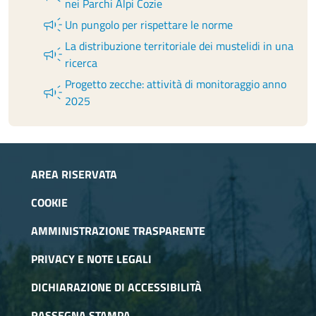
nei Parchi Alpi Cozie
campaign
Un pungolo per rispettare le norme
La distribuzione territoriale dei mustelidi in una
campaign
ricerca
Progetto zecche: attività di monitoraggio anno
campaign
2025
AREA RISERVATA
COOKIE
AMMINISTRAZIONE TRASPARENTE
PRIVACY E NOTE LEGALI
DICHIARAZIONE DI ACCESSIBILITÀ
RASSEGNA STAMPA