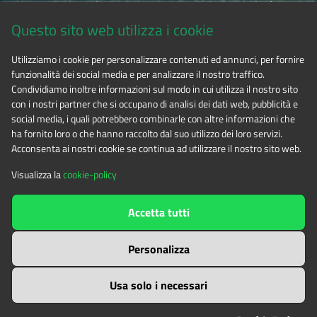
Via Fransuà Fontan, 1 - 10050 Salbertrand (TO)
Questo sito web utilizza i cookie
CF 94506780017
Utilizziamo i cookie per personalizzare contenuti ed annunci, per fornire
funzionalità dei social media e per analizzare il nostro traffico.
Tel. 0122.854720
Condividiamo inoltre informazioni sul modo in cui utilizza il nostro sito
con i nostri partner che si occupano di analisi dei dati web, pubblicità e
social media, i quali potrebbero combinarle con altre informazioni che
E-mail
alpicozie@cert.ruparpiemonte.it
ha fornito loro o che hanno raccolto dal suo utilizzo dei loro servizi.
Acconsenta ai nostri cookie se continua ad utilizzare il nostro sito web.
Visualizza la
cookie-policy
The contents of this website
by
Ente di gestione delle aree
Accetta tutti
protette delle Alpi Cozie
is licensed under
Attribution-NonCommercial-NoDerivatives 4.0 International
Personalizza
Usa solo i necessari