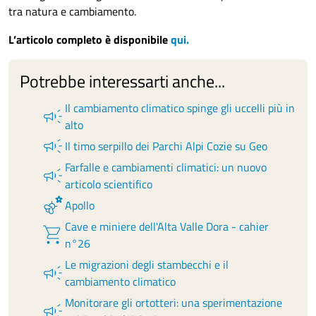
tra natura e cambiamento.
L’articolo completo è disponibile
qui.
Potrebbe interessarti anche...
Il cambiamento climatico spinge gli uccelli più in
campaign
alto
campaign
Il timo serpillo dei Parchi Alpi Cozie su Geo
Farfalle e cambiamenti climatici: un nuovo
campaign
articolo scientifico
emoji_nature
Apollo
Cave e miniere dell'Alta Valle Dora - cahier
shopping_cart
n°26
Le migrazioni degli stambecchi e il
campaign
cambiamento climatico
Monitorare gli ortotteri: una sperimentazione
campaign