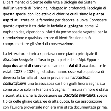
Dipartimento di Scienze della Vita e Biologia dei Sistemi
dell’Università di Torino ha indagato in profondità l’ecologia di
questa specie, con l’obiettivo di chiarire quali siano le
piante
ospiti
utilizzate dalle femmine per deporre le uova. Conoscere
questo aspetto è cruciale: le
farfalle oligofaghe
, come l’A.
euphenoides, dipendono infatti da poche specie vegetali per la
riproduzione e qualsiasi errore di identificazione può
compromettere gli sforzi di conservazione.
La letteratura storica riportava come pianta principale il
Biscutella laevigata
, diffuso in gran parte delle Alpi. Eppure,
dopo
due anni di ricerche
sul campo in
Val di Susa
durante le
estati 2023 e 2024, gli studiosi hanno osservato qualcosa di
diverso: la farfalla utilizza in prevalenza l’
Erucastrum
nasturtiifolium
, una brassicacea dai fiori gialli finora segnalata
come ospite solo in Francia e Spagna. In misura minore è stata
riscontrata anche la deposizione su
Biscutella brevicaulis
, specie
tipica delle ghiaie calcaree di alta quota, la cui associazione
con l’aurora provenzale non era mai stata documentata prima.