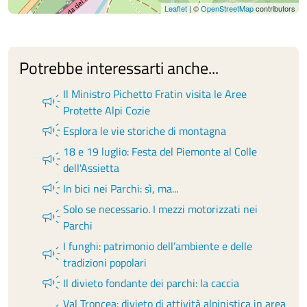
Leaflet
| ©
OpenStreetMap
contributors
Potrebbe interessarti anche...
Il Ministro Pichetto Fratin visita le Aree
campaign
Protette Alpi Cozie
campaign
Esplora le vie storiche di montagna
18 e 19 luglio: Festa del Piemonte al Colle
campaign
dell'Assietta
campaign
In bici nei Parchi: sì, ma...
Solo se necessario. I mezzi motorizzati nei
campaign
Parchi
I funghi: patrimonio dell’ambiente e delle
campaign
tradizioni popolari
campaign
Il divieto fondante dei parchi: la caccia
Val Troncea: divieto di attività alpinistica in area