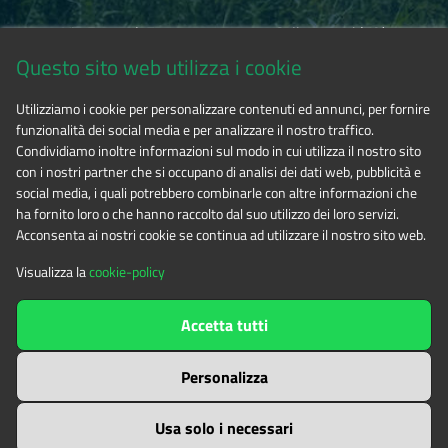
Via Fransuà Fontan, 1 - 10050 Salbertrand (TO)
Questo sito web utilizza i cookie
CF 94506780017
Utilizziamo i cookie per personalizzare contenuti ed annunci, per fornire
funzionalità dei social media e per analizzare il nostro traffico.
Phone 0122.854720
Condividiamo inoltre informazioni sul modo in cui utilizza il nostro sito
con i nostri partner che si occupano di analisi dei dati web, pubblicità e
social media, i quali potrebbero combinarle con altre informazioni che
E-mail
alpicozie@cert.ruparpiemonte.it
ha fornito loro o che hanno raccolto dal suo utilizzo dei loro servizi.
Acconsenta ai nostri cookie se continua ad utilizzare il nostro sito web.
Visualizza la
cookie-policy
The contents of this website
by
Ente di gestione delle aree
Accetta tutti
protette delle Alpi Cozie
is licensed under
Attribution-NonCommercial-NoDerivatives 4.0 International
Personalizza
Usa solo i necessari