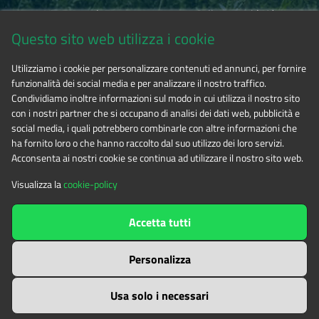
Via Fransuà Fontan, 1 - 10050 Salbertrand (TO)
Questo sito web utilizza i cookie
CF 94506780017
Utilizziamo i cookie per personalizzare contenuti ed annunci, per fornire
funzionalità dei social media e per analizzare il nostro traffico.
Phone 0122.854720
Condividiamo inoltre informazioni sul modo in cui utilizza il nostro sito
con i nostri partner che si occupano di analisi dei dati web, pubblicità e
social media, i quali potrebbero combinarle con altre informazioni che
E-mail
alpicozie@cert.ruparpiemonte.it
ha fornito loro o che hanno raccolto dal suo utilizzo dei loro servizi.
Acconsenta ai nostri cookie se continua ad utilizzare il nostro sito web.
Visualizza la
cookie-policy
The contents of this website
by
Ente di gestione delle aree
Accetta tutti
protette delle Alpi Cozie
is licensed under
Attribution-NonCommercial-NoDerivatives 4.0 International
Personalizza
Usa solo i necessari