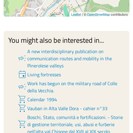
Leaflet
| ©
OpenStreetMap
contributors
You might also be interested in...
A new interdisciplinary publication on
campaign
communication routes and mobility in the
Pinerolese valleys
event
Living fortresses
Work has begun on the military road of Colle
campaign
della Vecchia.
shopping_cart
Calendar 1994
shopping_cart
Vauban in Alta Valle Dora - cahier n°33
Boschi, Stato, comunità e fortificazioni. - Storie
shopping_cart
di gestione territoriale, usi, abusi e furberie
nell'alta val Chisone dal XVII al XIX secolo.