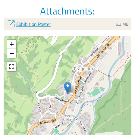
Attachments:
open_in_new
Exhibition Poster
6.3 MB
+
−