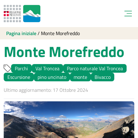
Open
Pagina iniziale
/
Monte Morefreddo
Monte Morefreddo
Parchi
Val Troncea
Parco naturale Val Troncea
Escursione
pino uncinato
monte
Bivacco
Ultimo aggiornamento: 17 Ottobre 2024