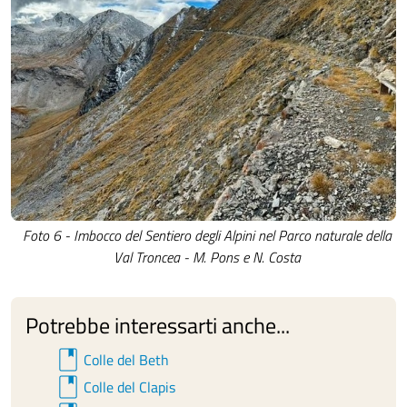
Foto 6 - Imbocco del Sentiero degli Alpini nel Parco naturale della
Val Troncea - M. Pons e N. Costa
Potrebbe interessarti anche...
book
Colle del Beth
book
Colle del Clapis