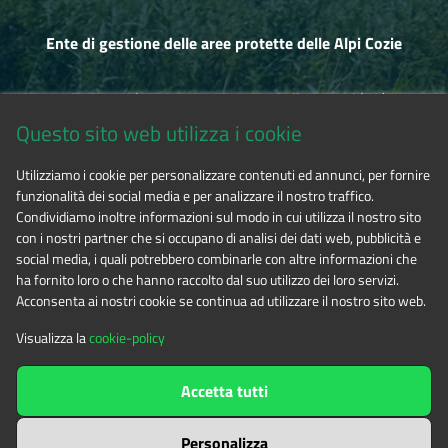
Ente di gestione delle aree protette delle Alpi Cozie
Via Fransuà Fontan, 1 - 10050 Salbertrand (TO)
Questo sito web utilizza i cookie
CF 94506780017
Utilizziamo i cookie per personalizzare contenuti ed annunci, per fornire
funzionalità dei social media e per analizzare il nostro traffico.
Tel. 0122.854720
Condividiamo inoltre informazioni sul modo in cui utilizza il nostro sito
con i nostri partner che si occupano di analisi dei dati web, pubblicità e
social media, i quali potrebbero combinarle con altre informazioni che
E-mail
alpicozie@cert.ruparpiemonte.it
ha fornito loro o che hanno raccolto dal suo utilizzo dei loro servizi.
Acconsenta ai nostri cookie se continua ad utilizzare il nostro sito web.
Visualizza la
cookie-policy
The contents of this website
by
Ente di gestione delle aree
Accetta tutti
protette delle Alpi Cozie
is licensed under
Attribution-NonCommercial-NoDerivatives 4.0 International
Personalizza