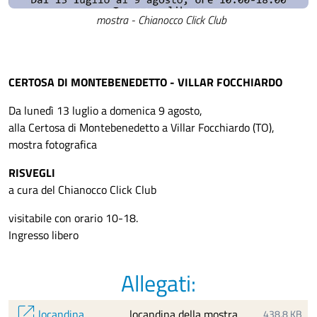
mostra - Chianocco Click Club
CERTOSA DI MONTEBENEDETTO - VILLAR FOCCHIARDO
Da lunedì 13 luglio a domenica 9 agosto,
alla Certosa di Montebenedetto a Villar Focchiardo (TO),
mostra fotografica
RISVEGLI
a cura del Chianocco Click Club
visitabile con orario 10-18.
Ingresso libero
Allegati:
open_in_new
locandina
locandina della mostra
438,8 KB