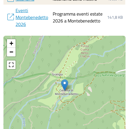
Eventi
Programma eventi estate
open_in_new
Montebenedetto
141,8 KB
2026 a Montebenedetto
2026
+
−