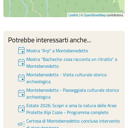
Leaflet
| ©
OpenStreetMap
contributors
Potrebbe interessarti anche...
event
Mostra "Arp" a Montebenedetto
Mostra "Bacheche: cosa racconta un ritratto" a
event
Montebenedetto
Montebenedetto - Visita culturale storico
event
archeologica
Montebenedetto - Passeggiata culturale storico
event
archeologica
Estate 2026: Scopri e ama la natura delle Aree
event
Protette Alpi Cozie - Programma completo
Certosa di Montebenedetto: concluso intervento
campaign
di manutenzione