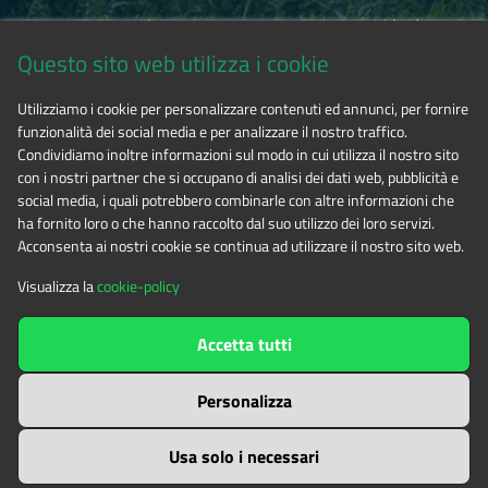
Via Fransuà Fontan, 1 - 10050 Salbertrand (TO)
Questo sito web utilizza i cookie
CF 94506780017
Utilizziamo i cookie per personalizzare contenuti ed annunci, per fornire
funzionalità dei social media e per analizzare il nostro traffico.
Tel. 0122.854720
Condividiamo inoltre informazioni sul modo in cui utilizza il nostro sito
con i nostri partner che si occupano di analisi dei dati web, pubblicità e
social media, i quali potrebbero combinarle con altre informazioni che
E-mail
alpicozie@cert.ruparpiemonte.it
ha fornito loro o che hanno raccolto dal suo utilizzo dei loro servizi.
Acconsenta ai nostri cookie se continua ad utilizzare il nostro sito web.
Visualizza la
cookie-policy
The contents of this website
by
Ente di gestione delle aree
Accetta tutti
protette delle Alpi Cozie
is licensed under
Attribution-NonCommercial-NoDerivatives 4.0 International
Personalizza
Usa solo i necessari