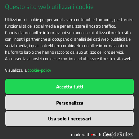
spettacolo "NUVOLE - La straordinaria impresa di
Questo sito web utilizza i cookie
Colombano Romean e altre storie d'acqua e di
CF 94506780017
ghiaccio", nell'ambito della rassegna COLOMBANO 500, per
Utilizziamo i cookie per personalizzare contenuti ed annunci, per fornire
funzionalità dei social media e per analizzare il nostro traffico.
i 500 anni del Pertus di Colombano Romean.
Tel. 0122.854720
Condividiamo inoltre informazioni sul modo in cui utilizza il nostro sito
Montebenedetto - Passeggiata culturale storico
con i nostri partner che si occupano di analisi dei dati web, pubblicità e
social media, i quali potrebbero combinarle con altre informazioni che
archeologica
E-mail
alpicozie@cert.ruparpiemonte.it
18 Luglio 2026
ha fornito loro o che hanno raccolto dal suo utilizzo dei loro servizi.
Sabato 18 luglio, ore 15, a Villar Focchiardo (TO), visita
Acconsenta ai nostri cookie se continua ad utilizzare il nostro sito web.
guidata alla Certosa di Montebenedetto in collaborazione
Visualizza la
cookie-policy
con l'Associazione A.R.A. Arte Restauro Archeologia.
The contents of this website
by
Ente di gestione delle aree
Mostra "Risvegli" a Montebenedetto
13 Luglio
Accetta tutti
protette delle Alpi Cozie
is licensed under
2026
Attribution-NonCommercial-NoDerivatives 4.0 International
La Certosa di Montebenedetto a Villar Focchiardo ospita la
Personalizza
mostra fotografica "Risvegli" a cura del Chianocco Click
Club.
Usa solo i necessari
Dal 12 luglio al 9 agosto, ingresso libero dalle 10 alle 18.
made with
♥
with
Mostra "Scatti lenti" a Montebenedetto
20