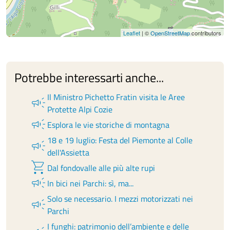
Leaflet
| ©
OpenStreetMap
contributors
Potrebbe interessarti anche...
Il Ministro Pichetto Fratin visita le Aree
campaign
Protette Alpi Cozie
campaign
Esplora le vie storiche di montagna
18 e 19 luglio: Festa del Piemonte al Colle
campaign
dell'Assietta
shopping_cart
Dal fondovalle alle più alte rupi
campaign
In bici nei Parchi: sì, ma...
Solo se necessario. I mezzi motorizzati nei
campaign
Parchi
I funghi: patrimonio dell’ambiente e delle