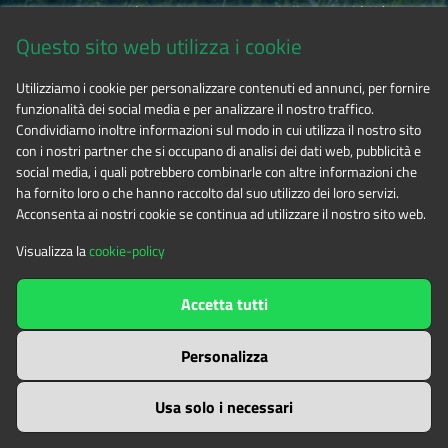
Via Fransuà Fontan, 1 - 10050 Salbertrand (TO)
Questo sito web utilizza i cookie
CF 94506780017
Utilizziamo i cookie per personalizzare contenuti ed annunci, per fornire
funzionalità dei social media e per analizzare il nostro traffico.
Tel. 0122.854720
Condividiamo inoltre informazioni sul modo in cui utilizza il nostro sito
con i nostri partner che si occupano di analisi dei dati web, pubblicità e
social media, i quali potrebbero combinarle con altre informazioni che
E-mail
alpicozie@cert.ruparpiemonte.it
ha fornito loro o che hanno raccolto dal suo utilizzo dei loro servizi.
Acconsenta ai nostri cookie se continua ad utilizzare il nostro sito web.
Visualizza la
cookie-policy
The contents of this website
by
Ente di gestione delle aree
Accetta tutti
protette delle Alpi Cozie
is licensed under
Attribution-NonCommercial-NoDerivatives 4.0 International
Personalizza
Usa solo i necessari