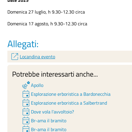
Date 2025
Domenica 27 luglio, h 9.30-12.30 circa
Domenica 17 agosto, h 9.30-12.30 circa
Allegati:
open_in_new
Locandina evento
Potrebbe interessarti anche...
emoji_nature
Apollo
event
Esplorazione erboristica a Bardonecchia
event
Esplorazione erboristica a Salbertrand
event
Dove vola l'avvoltoio?
event
Br-ama il bramito
event
Br-ama il bramito