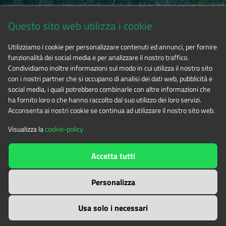
Via Fransuà Fontan, 1 - 10050 Salbertrand (TO)
Questo sito web utilizza i cookie
CF 94506780017
Utilizziamo i cookie per personalizzare contenuti ed annunci, per fornire
funzionalità dei social media e per analizzare il nostro traffico.
Tel. 0122.854720
Condividiamo inoltre informazioni sul modo in cui utilizza il nostro sito
con i nostri partner che si occupano di analisi dei dati web, pubblicità e
social media, i quali potrebbero combinarle con altre informazioni che
E-mail
alpicozie@cert.ruparpiemonte.it
ha fornito loro o che hanno raccolto dal suo utilizzo dei loro servizi.
Acconsenta ai nostri cookie se continua ad utilizzare il nostro sito web.
Visualizza la
cookie-policy
The contents of this website
by
Ente di gestione delle aree
Accetta tutti
protette delle Alpi Cozie
is licensed under
Attribution-NonCommercial-NoDerivatives 4.0 International
Personalizza
Usa solo i necessari