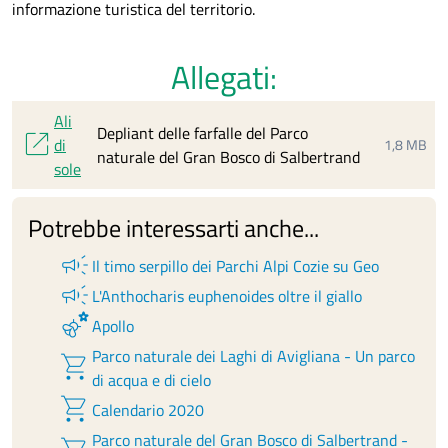
informazione turistica del territorio.
Allegati:
Ali
Depliant delle farfalle del Parco
open_in_new
di
1,8 MB
naturale del Gran Bosco di Salbertrand
sole
Potrebbe interessarti anche...
campaign
Il timo serpillo dei Parchi Alpi Cozie su Geo
campaign
L'Anthocharis euphenoides oltre il giallo
emoji_nature
Apollo
Parco naturale dei Laghi di Avigliana - Un parco
shopping_cart
di acqua e di cielo
shopping_cart
Calendario 2020
Parco naturale del Gran Bosco di Salbertrand -