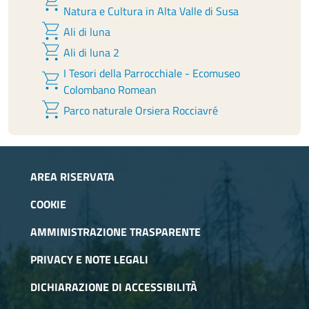
shopping_cart
Natura e Cultura in Alta Valle di Susa
shopping_cart
Ali di luna
shopping_cart
Ali di luna 2
I Tesori della Parrocchiale - Ecomuseo
shopping_cart
Colombano Romean
shopping_cart
Parco naturale Orsiera Rocciavré
AREA RISERVATA
COOKIE
AMMINISTRAZIONE TRASPARENTE
PRIVACY E NOTE LEGALI
DICHIARAZIONE DI ACCESSIBILITÀ