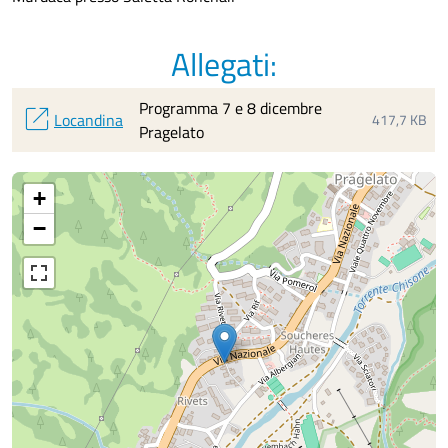
Allegati:
Programma 7 e 8 dicembre
open_in_new
Locandina
417,7 KB
Pragelato
+
−