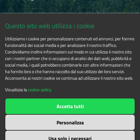
Via Fransuà Fontan, 1 - 10050 Salbertrand (TO)
Questo sito web utilizza i cookie
CF 94506780017
Utilizziamo i cookie per personalizzare contenuti ed annunci, per fornire
funzionalità dei social media e per analizzare il nostro traffico.
Tel. 0122.854720
Condividiamo inoltre informazioni sul modo in cui utilizza il nostro sito
con i nostri partner che si occupano di analisi dei dati web, pubblicità e
social media, i quali potrebbero combinarle con altre informazioni che
E-mail
alpicozie@cert.ruparpiemonte.it
ha fornito loro o che hanno raccolto dal suo utilizzo dei loro servizi.
Acconsenta ai nostri cookie se continua ad utilizzare il nostro sito web.
Visualizza la
cookie-policy
The contents of this website
by
Ente di gestione delle aree
Accetta tutti
protette delle Alpi Cozie
is licensed under
Attribution-NonCommercial-NoDerivatives 4.0 International
Personalizza
Usa solo i necessari