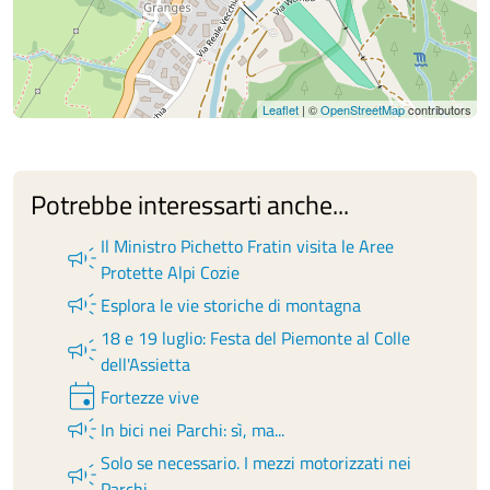
Leaflet
| ©
OpenStreetMap
contributors
Potrebbe interessarti anche...
Il Ministro Pichetto Fratin visita le Aree
campaign
Protette Alpi Cozie
campaign
Esplora le vie storiche di montagna
18 e 19 luglio: Festa del Piemonte al Colle
campaign
dell'Assietta
event
Fortezze vive
campaign
In bici nei Parchi: sì, ma...
Solo se necessario. I mezzi motorizzati nei
campaign
Parchi