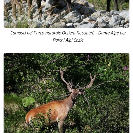
Camosci nel Parco naturale Orsiera Rocciavrè - Dante Alpe per
Parchi Alpi Cozie