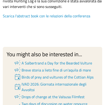
rivista Hunting Log e la sua convinzione è stata avvalorata dai
vari interventi che si sono susseguiti.
Scarica l'abstract book con le relazioni della conferenza
You might also be interested in...
campaign
A Salbertrand a Day for the Bearded Vulture
campaign
Breve storia a lieto fine di un'aquila di mare
event
Birds of prey and vultures of the Cottian Alps
IVAD 2026: Giornata internazionale degli
event
Avvoltoi
campaign
Drops of change at the Valsusa Filmfest
Two days of discussion on water resource