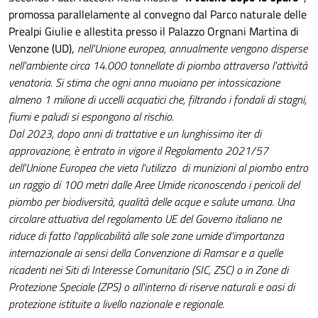
promossa parallelamente al convegno dal Parco naturale delle
Prealpi Giulie e allestita presso il Palazzo Orgnani Martina di
Venzone (UD),
nell'Unione europea, annualmente vengono disperse
nell'ambiente circa 14.000 tonnellate di piombo attraverso l'attività
venatoria. Si stima che ogni anno muoiano per intossicazione
almeno 1 milione di uccelli acquatici che, filtrando i fondali di stagni,
fiumi e paludi si espongono al rischio.
Dal 2023, dopo anni di trattative e un lunghissimo iter di
approvazione, è entrato in vigore il Regolamento 2021/57
dell'Unione Europea che vieta l'utilizzo di munizioni al piombo entro
un raggio di 100 metri dalle Aree Umide riconoscendo i pericoli del
piombo per biodiversità, qualità delle acque e salute umana. Una
circolare attuativa del regolamento UE del Governo italiano ne
riduce di fatto l'applicabilità alle sole zone umide d'importanza
internazionale ai sensi della Convenzione di Ramsar e a quelle
ricadenti nei Siti di Interesse Comunitario (SIC, ZSC) o in Zone di
Protezione Speciale (ZPS) o all'interno di riserve naturali e oasi di
protezione istituite a livello nazionale e regionale.