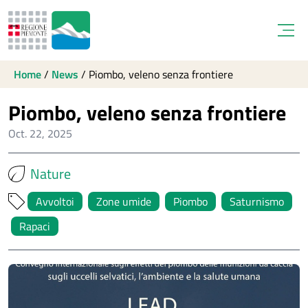
Open
Home
/
News
/
Piombo, veleno senza frontiere
Piombo, veleno senza frontiere
Oct. 22, 2025
Nature
Avvoltoi
Zone umide
Piombo
Saturnismo
Rapaci