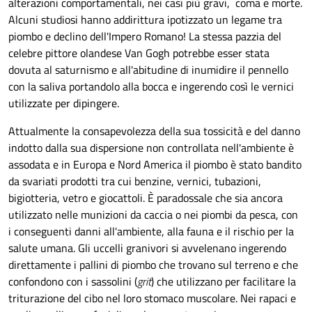
alterazioni comportamentali, nei casi più gravi, coma e morte.
Alcuni studiosi hanno addirittura ipotizzato un legame tra
piombo e declino dell'Impero Romano! La stessa pazzia del
celebre pittore olandese Van Gogh potrebbe esser stata
dovuta al saturnismo e all'abitudine di inumidire il pennello
con la saliva portandolo alla bocca e ingerendo così le vernici
utilizzate per dipingere.
Attualmente la consapevolezza della sua tossicità e del danno
indotto dalla sua dispersione non controllata nell'ambiente è
assodata e in Europa e Nord America il piombo è stato bandito
da svariati prodotti tra cui benzine, vernici, tubazioni,
bigiotteria, vetro e giocattoli. È paradossale che sia ancora
utilizzato nelle munizioni da caccia o nei piombi da pesca, con
i conseguenti danni all'ambiente, alla fauna e il rischio per la
salute umana. Gli uccelli granivori si avvelenano ingerendo
direttamente i pallini di piombo che trovano sul terreno e che
confondono con i sassolini (
grit
) che utilizzano per facilitare la
triturazione del cibo nel loro stomaco muscolare. Nei rapaci e