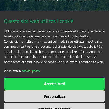
Via Fransuà Fontan, 1 - 10050 Salbertrand (TO)
Questo sito web utilizza i cookie
CF 94506780017
Utilizziamo i cookie per personalizzare contenuti ed annunci, per fornire
funzionalità dei social media e per analizzare il nostro traffico.
Phone 0122.854720
Condividiamo inoltre informazioni sul modo in cui utilizza il nostro sito
con i nostri partner che si occupano di analisi dei dati web, pubblicità e
social media, i quali potrebbero combinarle con altre informazioni che
E-mail
alpicozie@cert.ruparpiemonte.it
ha fornito loro o che hanno raccolto dal suo utilizzo dei loro servizi.
Acconsenta ai nostri cookie se continua ad utilizzare il nostro sito web.
Visualizza la
cookie-policy
The contents of this website
by
Ente di gestione delle aree
Accetta tutti
protette delle Alpi Cozie
is licensed under
Attribution-NonCommercial-NoDerivatives 4.0 International
Personalizza
Usa solo i necessari