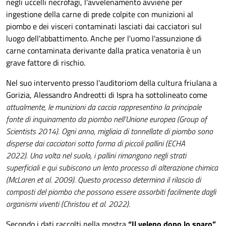
negli uccelli necrofagi, l'avvelenamento avviene per
ingestione della carne di prede colpite con munizioni al
piombo e dei visceri contaminati lasciati dai cacciatori sul
luogo dell'abbattimento. Anche per l'uomo l'assunzione di
carne contaminata derivante dalla pratica venatoria è un
grave fattore di rischio.
Nel suo intervento presso l'auditoriom della cultura friulana a
Gorizia, Alessandro Andreotti di Ispra ha sottolineato come
attualmente, le munizioni da caccia rappresentino la principale
fonte di inquinamento da piombo nell’Unione europea (Group of
Scientists 2014). Ogni anno, migliaia di tonnellate di piombo sono
disperse dai cacciatori sotto forma di piccoli pallini (ECHA
2022). Una volta nel suolo, i pallini rimangono negli strati
superficiali e qui subiscono un lento processo di alterazione chimica
(McLaren et al. 2009). Questo processo determina il rilascio di
composti del piombo che possono essere assorbiti facilmente dagli
organismi viventi (Christou et al. 2022).
Secondo i dati raccolti nella mostra
“Il veleno dopo lo sparo”
,