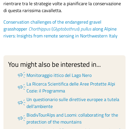
rientrare tra le strategie volte a pianificare la conservazione
di questa rarissima cavalletta.
Conservation challenges of the endangered gravel
grasshopper
Chorthippus
(
Glyptobothrus
)
pullus
along Alpine
rivers: Insights from remote sensing in Northwestern Italy
You might also be interested in...
campaign
Monitoraggio ittico del Lago Nero
La Ricerca Scientifica delle Aree Protette Alpi
campaign
Cozie: il Programma
Un questionario sulle direttive europee a tutela
campaign
dell'ambiente
BiodivTourAlps and Loomi: collaborating for the
campaign
protection of the mountains