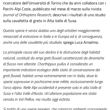
ricercatore dell'Università di Torino che da anni collabora con i
Parchi Alpi Cozie, pubblicato nel mese di marzo sulla rivista
Journal of Orthoptera Research
, descrive i risultati di uno studio
sulla cavalletta di greto in Alta Valle di Susa.
Questa specie è senza dubbio uno degli ortotteri maggiormente
minacciati di estinzione in Italia e in Europa ed è, di conseguenza,
anche una delle cavallette più studiate,
spiega Luca Anselmo.
La principale causa del suo declino è la distruzione degli habitat
naturali, costituiti da ampi greti fluviali caratterizzati da dinamiche
di flusso non alterate. Chorthippus pullus è considerata un
importante indicatore ecologico dello stato di conservazione dei
greti fluviali, habitat ormai estremamente rari in Italia, dove la
specie sopravvive in pochissime aree relitte, esclusivamente lungo
l'arco alpino. Nelle Alpi occidentali è presente solo in alta Valle di
Susa e l'alta Valle d'Aosta. Un'ulteriore popolazione era stata
censita in Val Pellice, ma risulta oggi estinta.
Si tratta di una specie pioniera, che colonizza ambienti scarsamente