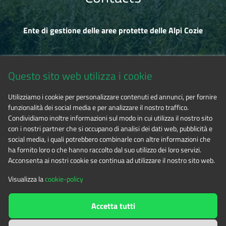
Ente di gestione delle aree protette delle Alpi Cozie
Via Fransuà Fontan, 1 - 10050 Salbertrand (TO)
Questo sito web utilizza i cookie
CF 94506780017
Utilizziamo i cookie per personalizzare contenuti ed annunci, per fornire
funzionalità dei social media e per analizzare il nostro traffico.
Phone 0122.854720
Condividiamo inoltre informazioni sul modo in cui utilizza il nostro sito
con i nostri partner che si occupano di analisi dei dati web, pubblicità e
social media, i quali potrebbero combinarle con altre informazioni che
E-mail
alpicozie@cert.ruparpiemonte.it
ha fornito loro o che hanno raccolto dal suo utilizzo dei loro servizi.
Acconsenta ai nostri cookie se continua ad utilizzare il nostro sito web.
Visualizza la
cookie-policy
The contents of this website
by
Ente di gestione delle aree
Accetta tutti
protette delle Alpi Cozie
is licensed under
Attribution-NonCommercial-NoDerivatives 4.0 International