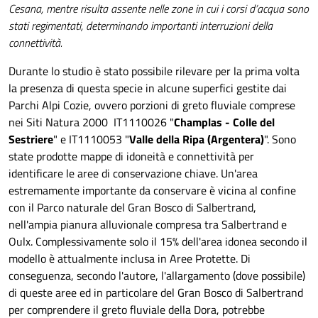
Cesana, mentre risulta assente nelle zone in cui i corsi d’acqua sono
stati regimentati, determinando importanti interruzioni della
connettività.
Durante lo studio è
stato possibile rilevare per la prima volta
la presenza di questa specie in alcune superfici gestite dai
Parchi Alpi Cozie, ovvero porzioni di greto fluviale comprese
nei Siti Natura 2000 IT1110026 "
Champlas - Colle del
Sestriere
" e IT1110053 "
Valle della Ripa (Argentera)
".
Sono
state prodotte mappe di idoneità e connettività per
identificare le aree di conservazione chiave.
Un'area
estremamente importante da conservare è vicina al confine
con il Parco naturale del Gran Bosco di Salbertrand,
nell'ampia pianura alluvionale compresa tra Salbertrand e
Oulx. Complessivamente solo il 15% dell'area idonea secondo il
modello è attualmente inclusa in Aree Protette. Di
conseguenza, secondo l'autore, l'allargamento (dove possibile)
di queste aree ed in particolare del Gran Bosco di Salbertrand
per comprendere il greto fluviale della Dora, potrebbe