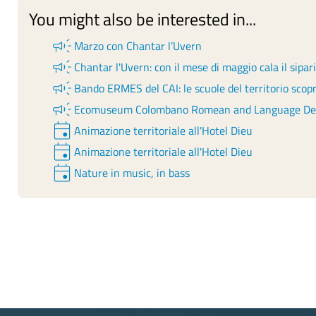
You might also be interested in...
campaign
Marzo con Chantar l’Uvern
campaign
Chantar l'Uvern: con il mese di maggio cala il sipar
campaign
Bando ERMES del CAI: le scuole del territorio sco
campaign
Ecomuseum Colombano Romean and Language Desk:
event
Animazione territoriale all'Hotel Dieu
event
Animazione territoriale all'Hotel Dieu
event
Nature in music, in bass