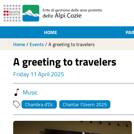
HOME
PAR
Home
/
Events
/
A greeting to travelers
A greeting to travelers
Friday 11 April 2025
Music
Chambra d'Oc
Chantar l'Uvern 2025