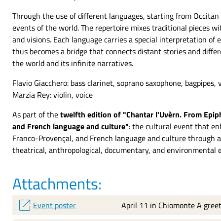
Through the use of different languages, starting from Occitan 
events of the world. The repertoire mixes traditional pieces w
and visions. Each language carries a special interpretation of 
thus becomes a bridge that connects distant stories and differ
the world and its infinite narratives.
Flavio Giacchero: bass clarinet, soprano saxophone, bagpipes, 
Marzia Rey: violin, voice
As part of the
t
w
elfth edition of "Chantar l'Uvèrn. From Epi
and French language and culture"
: the cultural event that e
Franco-Provençal, and French language and culture through 
theatrical, anthropological, documentary, and environmental 
Attachments:
open_in_new
Event poster
April 11 in Chiomonte A greet