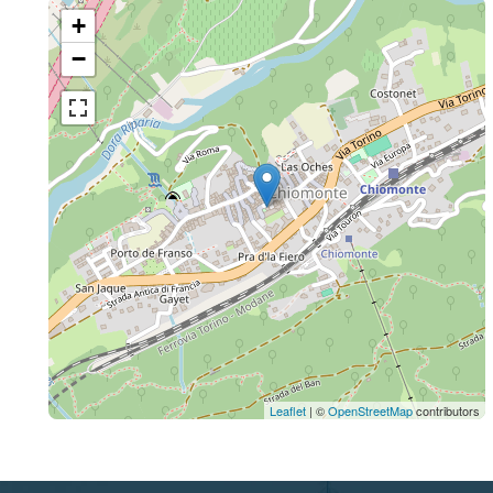
+
−
Leaflet
| ©
OpenStreetMap
contributors