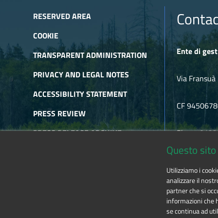
Contac
RESERVED AREA
COOKIE
Ente di gest
TRANSPARENT ADMINISTRATION
PRIVACY AND LEGAL NOTES
Via Fransuà 
ACCESSIBILITY STATEMENT
CF 945067
PRESS REVIEW
PRESS RELEASE ARCHIVE
Phone 0122
Questo sito 
NEWSLETTER ARCHIVE
E-mail
alpic
Utilizziamo i cook
RSS
analizzare il nostr
partner che si occu
informazioni che ha
se continua ad util