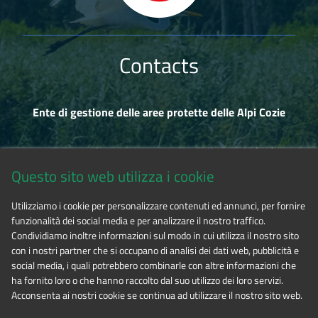
Contacts
Ente di gestione delle aree protette delle Alpi Cozie
Via Fransuà Fontan, 1 - 10050 Salbertrand (TO)
Questo sito web utilizza i cookie
CF 94506780017
Utilizziamo i cookie per personalizzare contenuti ed annunci, per fornire
funzionalità dei social media e per analizzare il nostro traffico.
Phone 0122.854720
Condividiamo inoltre informazioni sul modo in cui utilizza il nostro sito
con i nostri partner che si occupano di analisi dei dati web, pubblicità e
social media, i quali potrebbero combinarle con altre informazioni che
E-mail
alpicozie@cert.ruparpiemonte.it
ha fornito loro o che hanno raccolto dal suo utilizzo dei loro servizi.
Acconsenta ai nostri cookie se continua ad utilizzare il nostro sito web.