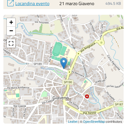
open_in_new
Locandina evento
21 marzo Giaveno
494.5 KB
+
−
Leaflet
| ©
OpenStreetMap
contributors