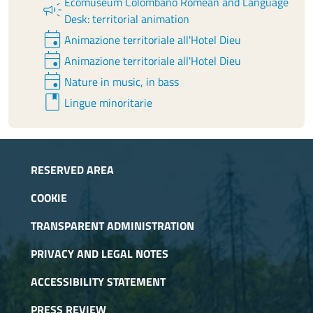
Ecomuseum Colombano Romean and Language
campaign
Desk: territorial animation
event
Animazione territoriale all'Hotel Dieu
event
Animazione territoriale all'Hotel Dieu
event
Nature in music, in bass
book
Lingue minoritarie
RESERVED AREA
COOKIE
TRANSPARENT ADMINISTRATION
PRIVACY AND LEGAL NOTES
ACCESSIBILITY STATEMENT
PRESS REVIEW