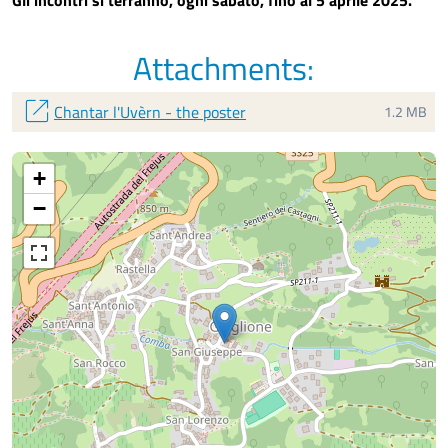
Attachments:
open_in_new
Chantar l'Uvèrn - the poster
1.2 MB
+
−