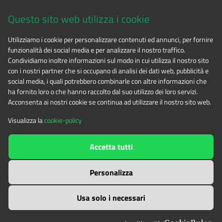
Via Fransuà Fontan, 1 - 10050 Salbertrand (TO)
Questo sito web utilizza i cookie
CF 94506780017
Utilizziamo i cookie per personalizzare contenuti ed annunci, per fornire
funzionalità dei social media e per analizzare il nostro traffico.
Phone 0122.854720
Condividiamo inoltre informazioni sul modo in cui utilizza il nostro sito
con i nostri partner che si occupano di analisi dei dati web, pubblicità e
social media, i quali potrebbero combinarle con altre informazioni che
E-mail
alpicozie@cert.ruparpiemonte.it
ha fornito loro o che hanno raccolto dal suo utilizzo dei loro servizi.
Acconsenta ai nostri cookie se continua ad utilizzare il nostro sito web.
Visualizza la
cookie-policy
The contents of this website
by
Ente di gestione delle aree
Accetta tutti
protette delle Alpi Cozie
is licensed under
Attribution-NonCommercial-NoDerivatives 4.0 International
Personalizza
Usa solo i necessari