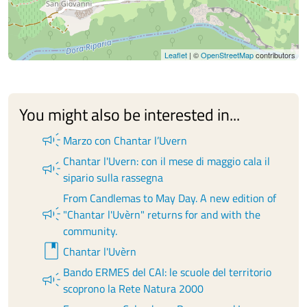
Leaflet
| ©
OpenStreetMap
contributors
You might also be interested in...
campaign
Marzo con Chantar l’Uvern
Chantar l'Uvern: con il mese di maggio cala il
campaign
sipario sulla rassegna
From Candlemas to May Day. A new edition of
campaign
"Chantar l'Uvèrn" returns for and with the
community.
book
Chantar l'Uvèrn
Bando ERMES del CAI: le scuole del territorio
campaign
scoprono la Rete Natura 2000