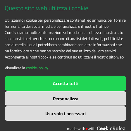
Questo sito web utilizza i cookie
CF 94506780017
Utilizziamo i cookie per personalizzare contenuti ed annunci, per fornire
funzionalità dei social media e per analizzare il nostro traffico.
Phone 0122.854720
Condividiamo inoltre informazioni sul modo in cui utilizza il nostro sito
con i nostri partner che si occupano di analisi dei dati web, pubblicità e
social media, i quali potrebbero combinarle con altre informazioni che
E-mail
alpicozie@cert.ruparpiemonte.it
ha fornito loro o che hanno raccolto dal suo utilizzo dei loro servizi.
Acconsenta ai nostri cookie se continua ad utilizzare il nostro sito web.
Visualizza la
cookie-policy
The contents of this website
by
Ente di gestione delle aree
Accetta tutti
protette delle Alpi Cozie
is licensed under
Attribution-NonCommercial-NoDerivatives 4.0 International
Personalizza
Usa solo i necessari
made with
♥
with