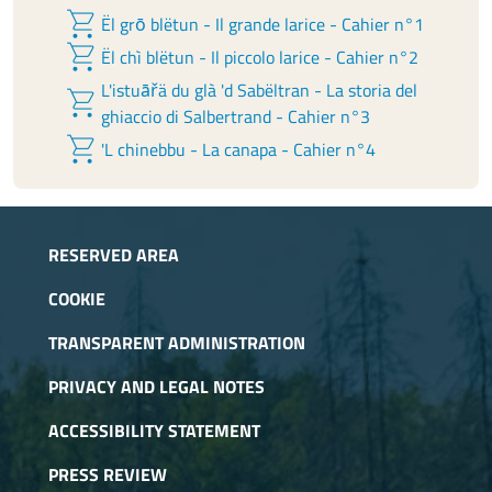
shopping_cart
Ël grō blëtun - Il grande larice - Cahier n°1
shopping_cart
Ël chì blëtun - Il piccolo larice - Cahier n°2
L'istuāřä du glà 'd Sabëltran - La storia del
shopping_cart
ghiaccio di Salbertrand - Cahier n°3
shopping_cart
'L chinebbu - La canapa - Cahier n°4
RESERVED AREA
COOKIE
TRANSPARENT ADMINISTRATION
PRIVACY AND LEGAL NOTES
ACCESSIBILITY STATEMENT
PRESS REVIEW