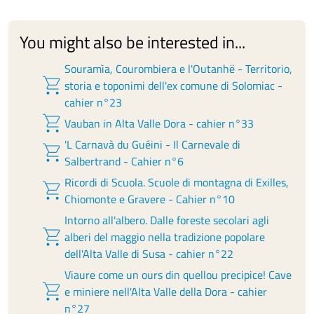
You might also be interested in...
Souramìa, Courombiera e l'Outanhë - Territorio,
shopping_cart
storia e toponimi dell'ex comune di Solomiac -
cahier n°23
shopping_cart
Vauban in Alta Valle Dora - cahier n°33
'L Carnavà du Guéini - Il Carnevale di
shopping_cart
Salbertrand - Cahier n°6
Ricordi di Scuola. Scuole di montagna di Exilles,
shopping_cart
Chiomonte e Gravere - Cahier n°10
Intorno all'albero. Dalle foreste secolari agli
shopping_cart
alberi del maggio nella tradizione popolare
dell'Alta Valle di Susa - cahier n°22
Viaure come un ours din quellou precipice! Cave
shopping_cart
e miniere nell'Alta Valle della Dora - cahier
n°27