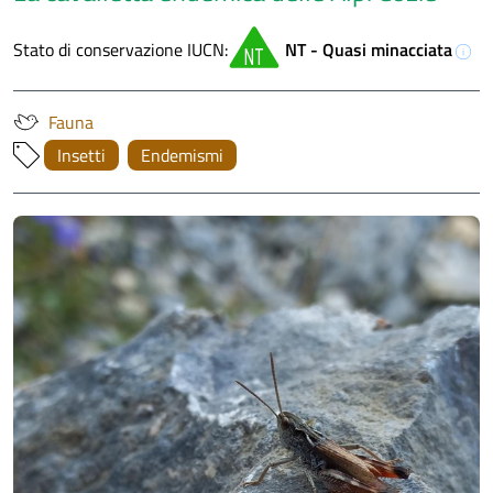
Stato di conservazione IUCN:
NT - Quasi minacciata
info
Fauna
Insetti
Endemismi