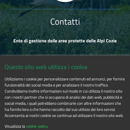
Contatti
Ente di gestione delle aree protette delle Alpi Cozie
Via Fransuà Fontan, 1 - 10050 Salbertrand (TO)
Questo sito web utilizza i cookie
CF 94506780017
Utilizziamo i cookie per personalizzare contenuti ed annunci, per fornire
funzionalità dei social media e per analizzare il nostro traffico.
Tel. 0122.854720
Condividiamo inoltre informazioni sul modo in cui utilizza il nostro sito
con i nostri partner che si occupano di analisi dei dati web, pubblicità e
social media, i quali potrebbero combinarle con altre informazioni che
E-mail
alpicozie@cert.ruparpiemonte.it
ha fornito loro o che hanno raccolto dal suo utilizzo dei loro servizi.
Acconsenta ai nostri cookie se continua ad utilizzare il nostro sito web.
Visualizza la
cookie-policy