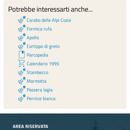
Potrebbe interessarti anche...
emoji_nature
Carabo delle Alpi Cozie
emoji_nature
Formica rufa
emoji_nature
Apollo
emoji_nature
Cortippo di greto
book
Parcopedia
shopping_cart
Calendario 1995
emoji_nature
Stambecco
emoji_nature
Marmotta
emoji_nature
Passera lagia
emoji_nature
Pernice bianca
AREA RISERVATA