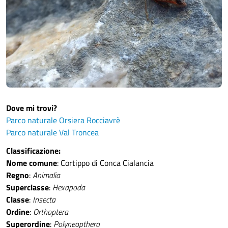
Dove mi trovi?
Parco naturale Orsiera Rocciavrè
Parco naturale Val Troncea
Classificazione:
Nome comune
: Cortippo di Conca Cialancia
Regno
:
Animalia
Superclasse
:
Hexapoda
Classe
:
Insecta
Ordine
:
Orthoptera
Superordine
:
Polyneopthera