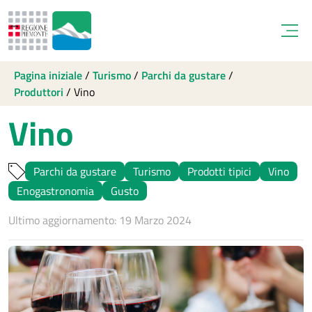
Open
Pagina iniziale
/
Turismo
/
Parchi da gustare
/
Produttori
/
Vino
Vino
Parchi da gustare
Turismo
Prodotti tipici
Vino
Enogastronomia
Gusto
Ultimo aggiornamento: 19 Marzo 2024