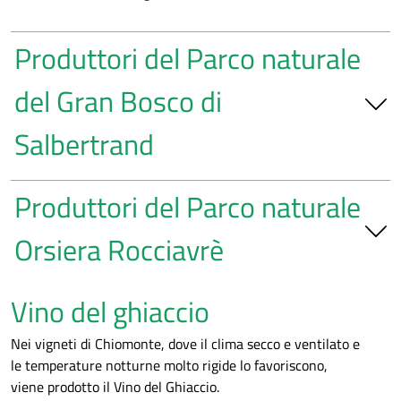
Produttori del Parco naturale
del Gran Bosco di
Salbertrand
Azienda agricola Casa Ronsil
di Thollet Franck
Produttori del Parco naturale
Chiomonte (TO), via Vittorio Emanuele II, 6 - 347 9889189
casaronsil@orange.fr
|
casaronsilvini.it
Orsiera Rocciavrè
Azienda agricola Clarea
di Andrea Turio
Chiomonte (TO), località La Maddalena - 335 1430386
Azienda biologica Occitania
Vino del ghiaccio
turio@libero.it
-
info@clareavini.it
|
clareavini.it
conduce interamente la sua superficie viticola nel comune
di Chiomonte (Parco Gran Bosco di Salbertrand).
Nei vigneti di Chiomonte, dove il clima secco e ventilato e
Azienda agricola Isiya
di Enrico Cibonfa
Mattie (TO), via La Losa 2 - 349 4688853 - 349 5872025
le temperature notturne molto rigide lo favoriscono,
Exilles (TO), via Chatellard, 7 - 349 3235575 - 333
occitania.mattie@gmail.com
viene prodotto il Vino del Ghiaccio.
6250968