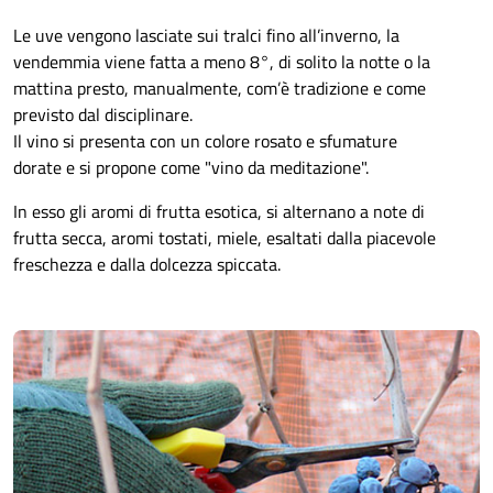
Facebook: Occitania Valsusa
aziendaagricolaisiya@live.it
Le uve vengono lasciate sui tralci fino all’inverno, la
Giampiero Gagnor
Azienda agricola La Chimera
di Stefano Turbil
vendemmia viene fatta a meno 8°, di solito la notte o la
Chianocco (TO), via Vindrolere, 57 bis - 0122 641793 - 338
Chiomonte (TO), località Finiere - 334 1466075
mattina presto, manualmente, com’è tradizione e come
1517916
stefano.turbil@libero.it
previsto dal disciplinare.
Il vino si presenta con un colore rosato e sfumature
Azienda agricola L Garbin
di Croce Andrea
dorate e si propone come "vino da meditazione".
Chiomonte (TO), località Signou, via Avanà, 1 - 347
2412783 - 333 5965510
In esso gli aromi di frutta esotica, si alternano a note di
aziendagarbin@gmail.com
frutta secca, aromi tostati, miele, esaltati dalla piacevole
freschezza e dalla dolcezza spiccata.
Azienda agricola Granja Farm
di Luca Barbich
Località Courbaval - Chiomonte (TO) - 342 0282715
granjafarmer23@gmail.com
|
www.granjafarm.it