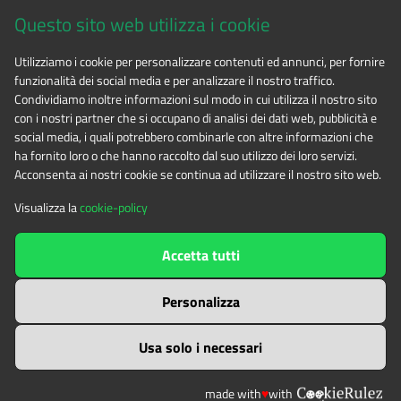
Questo sito web utilizza i cookie
CF 94506780017
Utilizziamo i cookie per personalizzare contenuti ed annunci, per fornire
funzionalità dei social media e per analizzare il nostro traffico.
Tel. 0122.854720
Condividiamo inoltre informazioni sul modo in cui utilizza il nostro sito
con i nostri partner che si occupano di analisi dei dati web, pubblicità e
social media, i quali potrebbero combinarle con altre informazioni che
E-mail
alpicozie@cert.ruparpiemonte.it
ha fornito loro o che hanno raccolto dal suo utilizzo dei loro servizi.
Acconsenta ai nostri cookie se continua ad utilizzare il nostro sito web.
Visualizza la
cookie-policy
The contents of this website
by
Ente di gestione delle aree
Accetta tutti
protette delle Alpi Cozie
is licensed under
Attribution-NonCommercial-NoDerivatives 4.0 International
Personalizza
Usa solo i necessari
made with
♥
with