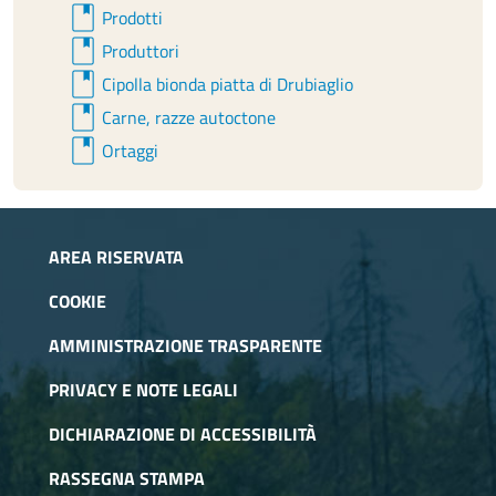
book
Prodotti
genepì.
book
Via Foresto 17, 10059 Susa (TO) - 392 3503493
Produttori
info@cascinagrinova.it
book
Cipolla bionda piatta di Drubiaglio
az.agrinova@gmail.com
book
Carne, razze autoctone
Facebook:
Agrinova
book
Ortaggi
Instagram: @az_agrinova
X: @az_agrinova
AREA RISERVATA
COOKIE
AMMINISTRAZIONE TRASPARENTE
PRIVACY E NOTE LEGALI
DICHIARAZIONE DI ACCESSIBILITÀ
RASSEGNA STAMPA