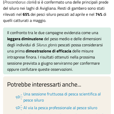
(
Procambarus clarkii
) si è confermato una delle principali prede
del siluro nei laghi di Avigliana. Resti di gambero sono stati
rilevati nel
65%
dei pesci siluro pescati ad aprile e nel
74%
di
quelli catturati a maggio.
Il confronto tra le due campagne evidenzia come una
leggera diminuzione
del peso medio e delle dimensioni
degli individui di
Silurus glanis
pescati possa considerarsi
una prima
dimostrazione di efficacia
delle misure
intraprese finora. I risultati ottenuti nella prossima
sessione prevista a giugno serviranno per confermare
oppure confutare queste osservazioni.
Potrebbe interessarti anche...
Una sessione fruttuosa di pesca scientifica al
campaign
pesce siluro
campaign
Al via la pesca professionale al pesce siluro