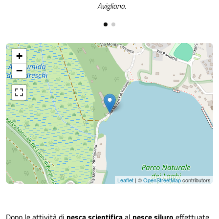
Avigliana.
+
−
Leaflet
| ©
OpenStreetMap
contributors
Dopo le attività di
pesca scientifica
al
pesce siluro
effettuate