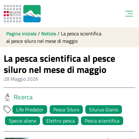
Open
Pagina iniziale
/
Notizie
/
La pesca scientifica
al pesce siluro nel mese di maggio
La pesca scientifica al pesce
siluro nel mese di maggio
28 Maggio 2026
Ricerca
Life Predator
Pesce Siluro
Silurus Glanis
Specie aliene
Elettro-pesca
Pesca scientifica