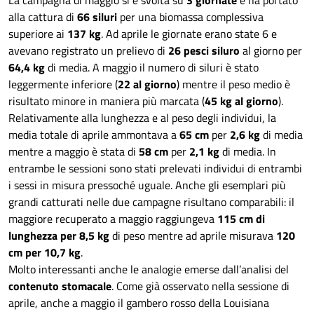
La campagna di maggio si è svolta su
3 giornate
e ha portato
alla cattura di
66 siluri
per una biomassa complessiva
superiore ai
137 kg
. Ad aprile le giornate erano state 6 e
avevano registrato un prelievo di
26 pesci siluro
al giorno per
64,4 kg
di media. A maggio il numero di siluri è stato
leggermente inferiore (
22 al giorno
) mentre il peso medio è
risultato minore in maniera più marcata (
45 kg al giorno
).
Relativamente alla lunghezza e al peso degli individui, la
media totale di aprile ammontava a
65 cm
per
2,6 kg
di media
mentre a maggio è stata di
58 cm
per
2,1 kg
di media. In
entrambe le sessioni sono stati prelevati individui di entrambi
i sessi in misura pressoché uguale. Anche gli esemplari più
grandi catturati nelle due campagne risultano comparabili: il
maggiore recuperato a maggio raggiungeva
115 cm di
lunghezza per 8,5 kg
di peso mentre ad aprile misurava
120
cm per 10,7 kg
.
Molto interessanti anche le analogie emerse dall’analisi del
contenuto stomacale
. Come già osservato nella sessione di
aprile, anche a maggio il gambero rosso della Louisiana