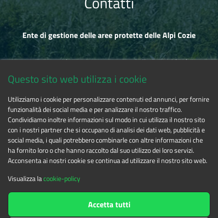
Contatti
Ente di gestione delle aree protette delle Alpi Cozie
Via Fransuà Fontan, 1 - 10050 Salbertrand (TO)
Questo sito web utilizza i cookie
CF 94506780017
Utilizziamo i cookie per personalizzare contenuti ed annunci, per fornire
funzionalità dei social media e per analizzare il nostro traffico.
Tel. 0122.854720
Condividiamo inoltre informazioni sul modo in cui utilizza il nostro sito
con i nostri partner che si occupano di analisi dei dati web, pubblicità e
social media, i quali potrebbero combinarle con altre informazioni che
E-mail
alpicozie@cert.ruparpiemonte.it
ha fornito loro o che hanno raccolto dal suo utilizzo dei loro servizi.
Acconsenta ai nostri cookie se continua ad utilizzare il nostro sito web.
Visualizza la
cookie-policy
The contents of this website
by
Ente di gestione delle aree
Accetta tutti
protette delle Alpi Cozie
is licensed under