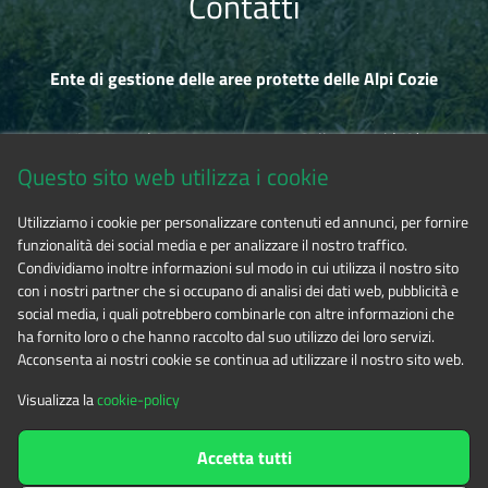
Contatti
Ente di gestione delle aree protette delle Alpi Cozie
Via Fransuà Fontan, 1 - 10050 Salbertrand (TO)
Questo sito web utilizza i cookie
CF 94506780017
Utilizziamo i cookie per personalizzare contenuti ed annunci, per fornire
funzionalità dei social media e per analizzare il nostro traffico.
Tel. 0122.854720
Condividiamo inoltre informazioni sul modo in cui utilizza il nostro sito
con i nostri partner che si occupano di analisi dei dati web, pubblicità e
social media, i quali potrebbero combinarle con altre informazioni che
E-mail
alpicozie@cert.ruparpiemonte.it
ha fornito loro o che hanno raccolto dal suo utilizzo dei loro servizi.
Acconsenta ai nostri cookie se continua ad utilizzare il nostro sito web.
Visualizza la
cookie-policy
The contents of this website
by
Ente di gestione delle aree
Accetta tutti
protette delle Alpi Cozie
is licensed under