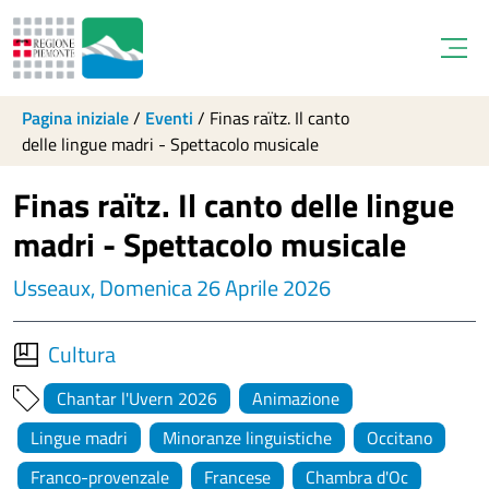
Open
Pagina iniziale
/
Eventi
/
Finas raïtz. Il canto
delle lingue madri - Spettacolo musicale
Finas raïtz. Il canto delle lingue
madri - Spettacolo musicale
Usseaux, Domenica 26 Aprile 2026
Cultura
Chantar l'Uvern 2026
Animazione
Lingue madri
Minoranze linguistiche
Occitano
Franco-provenzale
Francese
Chambra d'Oc