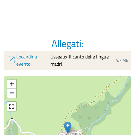
Allegati:
Locandina
Usseaux-Il canto delle lingue
open_in_new
4,7 MB
evento
madri
+
−