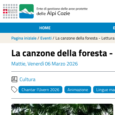
HOME
Pagina iniziale
/
Eventi
/
La canzone della foresta - Lettura
La canzone della foresta -
Mattie, Venerdì 06 Marzo 2026
Cultura
Chantar l'Uvern 2026
Animazione
Lingue ma