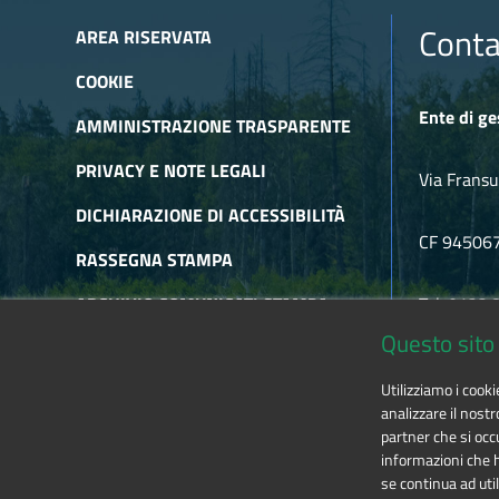
Conta
AREA RISERVATA
COOKIE
Ente di ge
AMMINISTRAZIONE TRASPARENTE
PRIVACY E NOTE LEGALI
Via Fransu
DICHIARAZIONE DI ACCESSIBILITÀ
CF 94506
RASSEGNA STAMPA
ARCHIVIO COMUNICATI STAMPA
Tel. 0122
Questo sito 
ARCHIVIO NEWSLETTER
E-mail
alp
Utilizziamo i cook
RSS
analizzare il nostr
partner che si occu
informazioni che ha
se continua ad util