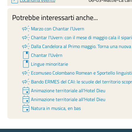
Locandina evento
06-03-Mattie-La canz
Potrebbe interessarti anche...
campaign
Marzo con Chantar l’Uvern
campaign
Chantar l'Uvern: con il mese di maggio cala il sipar
campaign
Dalla Candelora al Primo maggio. Torna una nuova r
book
Chantar l'Uvèrn
book
Lingue minoritarie
campaign
Ecomuseo Colombano Romean e Sportello linguistic
campaign
Bando ERMES del CAI: le scuole del territorio sco
event
Animazione territoriale all'Hotel Dieu
event
Animazione territoriale all'Hotel Dieu
event
Natura in musica, en bas