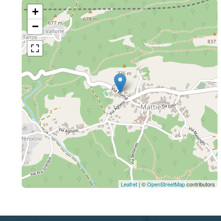
+
−
Leaflet
| ©
OpenStreetMap
contributors