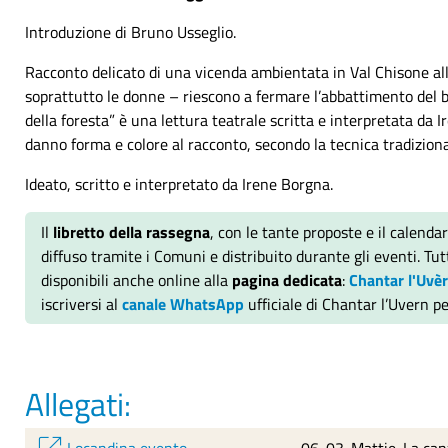
Introduzione di Bruno Usseglio.
Racconto delicato di una vicenda ambientata in Val Chisone alla
soprattutto le donne – riescono a fermare l’abbattimento del bo
della foresta” è una lettura teatrale scritta e interpretata da I
danno forma e colore al racconto, secondo la tecnica tradizional
Ideato, scritto e interpretato da Irene Borgna.
Il
libretto della rassegna
, con le tante proposte e il calenda
diffuso tramite i Comuni e distribuito durante gli eventi. Tu
disponibili anche online alla
pagina dedicata
:
Chantar l'Uvè
iscriversi al
canale WhatsApp
ufficiale di Chantar l’Uvern p
Allegati:
open_in_new