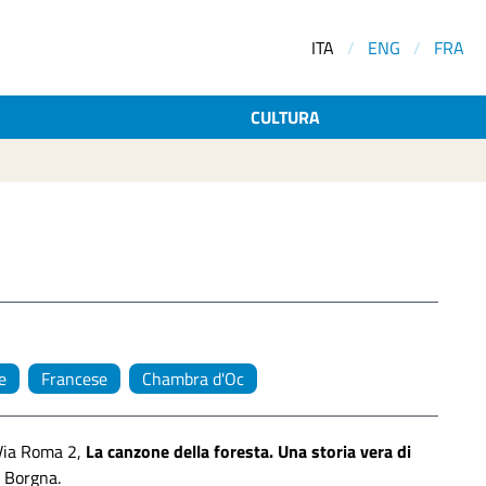
ITA
/
ENG
/
FRA
CULTURA
e
Francese
Chambra d'Oc
 Via Roma 2,
La canzone della foresta. Una storia vera di
 Borgna.