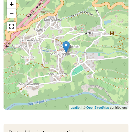
+
−
Leaflet
| ©
OpenStreetMap
contributors