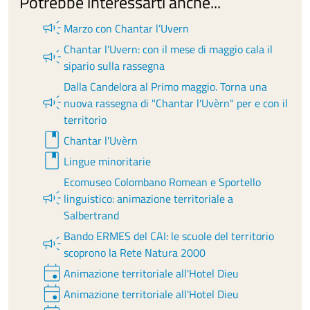
Potrebbe interessarti anche...
campaign
Marzo con Chantar l’Uvern
Chantar l'Uvern: con il mese di maggio cala il
campaign
sipario sulla rassegna
Dalla Candelora al Primo maggio. Torna una
campaign
nuova rassegna di "Chantar l'Uvèrn" per e con il
territorio
book
Chantar l'Uvèrn
book
Lingue minoritarie
Ecomuseo Colombano Romean e Sportello
campaign
linguistico: animazione territoriale a
Salbertrand
Bando ERMES del CAI: le scuole del territorio
campaign
scoprono la Rete Natura 2000
event
Animazione territoriale all'Hotel Dieu
event
Animazione territoriale all'Hotel Dieu