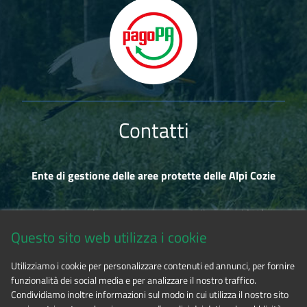
Contatti
Ente di gestione delle aree protette delle Alpi Cozie
Via Fransuà Fontan, 1 - 10050 Salbertrand (TO)
Questo sito web utilizza i cookie
CF 94506780017
Utilizziamo i cookie per personalizzare contenuti ed annunci, per fornire
funzionalità dei social media e per analizzare il nostro traffico.
Tel. 0122.854720
Condividiamo inoltre informazioni sul modo in cui utilizza il nostro sito