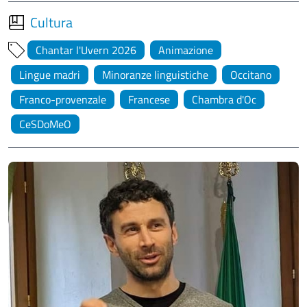
Cultura
Chantar l'Uvern 2026
Animazione
Lingue madri
Minoranze linguistiche
Occitano
Franco-provenzale
Francese
Chambra d'Oc
CeSDoMeO