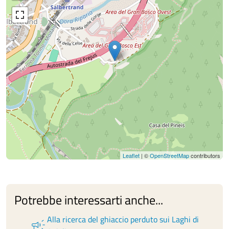
Leaflet
| ©
OpenStreetMap
contributors
Potrebbe interessarti anche...
Alla ricerca del ghiaccio perduto sui Laghi di
campaign