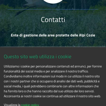
Contatti
Ente di gestione delle aree protette delle Alpi Cozie
Via Fransuà Fontan, 1 - 10050 Salbertrand (TO)
Questo sito web utilizza i cookie
CF 94506780017
Utilizziamo i cookie per personalizzare contenuti ed annunci, per fornire
funzionalità dei social media e per analizzare il nostro traffico.
Tel. 0122.854720
Condividiamo inoltre informazioni sul modo in cui utilizza il nostro sito
con i nostri partner che si occupano di analisi dei dati web, pubblicità e
social media, i quali potrebbero combinarle con altre informazioni che
E-mail
alpicozie@cert.ruparpiemonte.it
ha fornito loro o che hanno raccolto dal suo utilizzo dei loro servizi.
Acconsenta ai nostri cookie se continua ad utilizzare il nostro sito web.
Visualizza la
cookie-policy