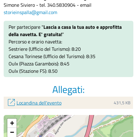
Simone Siviero - tel. 340.5830904 - email
storieinspalla@gmail.com
Per partecipare "
Lascia a casa la tua auto e approfitta
della navetta. E' gratuita!
"
Percorso e orario navetta:
Sestriere (Ufficio del Turismo): 8:20
Cesana Torinese (Ufficio del Turismo): 8:35
Oulx (Piazza Garambois): 8:45
Oulx (Stazione FS): 8.50
Allegati:
open_in_new
Locandina dell'evento
431,5 KB
+
−