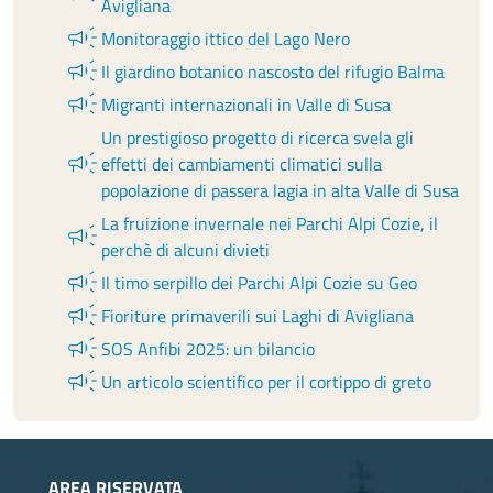
Avigliana
campaign
Monitoraggio ittico del Lago Nero
campaign
Il giardino botanico nascosto del rifugio Balma
campaign
Migranti internazionali in Valle di Susa
Un prestigioso progetto di ricerca svela gli
campaign
effetti dei cambiamenti climatici sulla
popolazione di passera lagia in alta Valle di Susa
La fruizione invernale nei Parchi Alpi Cozie, il
campaign
perchè di alcuni divieti
campaign
Il timo serpillo dei Parchi Alpi Cozie su Geo
campaign
Fioriture primaverili sui Laghi di Avigliana
campaign
SOS Anfibi 2025: un bilancio
campaign
Un articolo scientifico per il cortippo di greto
AREA RISERVATA