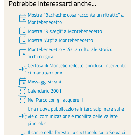
Potrebbe interessarti anche...
Mostra "Bacheche: cosa racconta un ritratto" a
event
Montebenedetto
event
Mostra "Risvegli" a Montebenedetto
event
Mostra "Arp" a Montebenedetto
Montebenedetto - Visita culturale storico
event
archeologica
Certosa di Montebenedetto: concluso intervento
campaign
di manutenzione
event
Messaggi silvani
shopping_cart
Calendario 2001
shopping_cart
Nel Parco con gli acquerelli
Una nuova pubblicazione interdisciplinare sulle
campaign
vie di comunicazione e mobilità delle vallate
pinerolesi
Il canto della foresta: lo spettacolo sulla Selva di