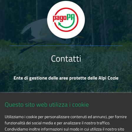
Contatti
Ente di gestione delle aree protette delle Alpi Cozie
Via Fransuà Fontan, 1 - 10050 Salbertrand (TO)
Questo sito web utilizza i cookie
CF 94506780017
Utilizziamo i cookie per personalizzare contenuti ed annunci, per fornire
funzionalità dei social media e per analizzare il nostro traffico.
Tel. 0122.854720
Condividiamo inoltre informazioni sul modo in cui utilizza il nostro sito