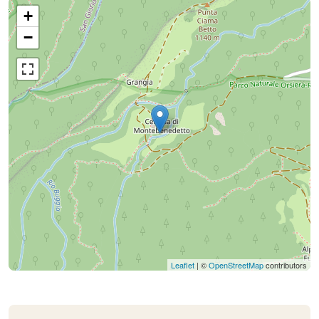
+
−
Leaflet
| ©
OpenStreetMap
contributors