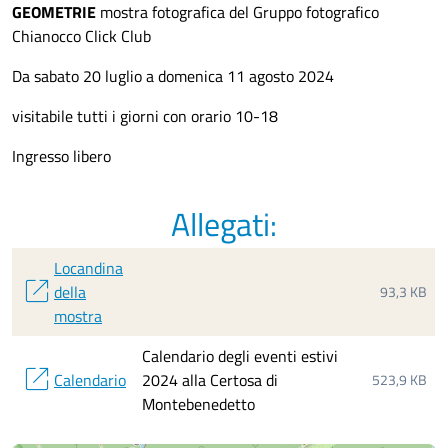
GEOMETRIE
mostra fotografica del Gruppo fotografico
Chianocco Click Club
Da sabato 20 luglio a domenica 11 agosto 2024
visitabile tutti i giorni con orario 10-18
Ingresso libero
Allegati:
Locandina
open_in_new
della
93,3 KB
mostra
Calendario degli eventi estivi
open_in_new
Calendario
2024 alla Certosa di
523,9 KB
Montebenedetto