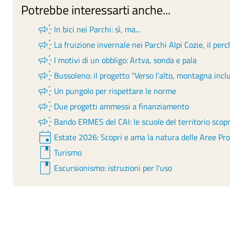
Potrebbe interessarti anche...
campaign
In bici nei Parchi: sì, ma...
campaign
La fruizione invernale nei Parchi Alpi Cozie, il perch
campaign
I motivi di un obbligo: Artva, sonda e pala
campaign
Bussoleno: il progetto "Verso l'alto, montagna incl
campaign
Un pungolo per rispettare le norme
campaign
Due progetti ammessi a finanziamento
campaign
Bando ERMES del CAI: le scuole del territorio sco
event
Estate 2026: Scopri e ama la natura delle Aree Pr
book
Turismo
book
Escursionismo: istruzioni per l'uso