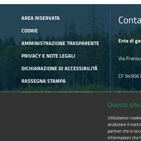
Conta
AREA RISERVATA
COOKIE
Ente di ge
AMMINISTRAZIONE TRASPARENTE
PRIVACY E NOTE LEGALI
Via Fransu
DICHIARAZIONE DI ACCESSIBILITÀ
CF 94506
RASSEGNA STAMPA
ARCHIVIO COMUNICATI STAMPA
Tel. 0122
Questo sito 
ARCHIVIO NEWSLETTER
E-mail
alp
Utilizziamo i cook
RSS
analizzare il nostr
partner che si occu
informazioni che ha