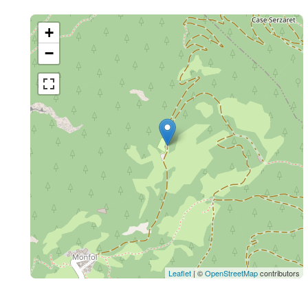
+
−
Leaflet
| ©
OpenStreetMap
contributors