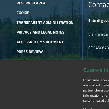
The project aims to conduct surveys on traditional toponym
Contac
RESERVED AREA
COOKIE
Ente di gest
TRANSPARENT ADMINISTRATION
PRIVACY AND LEGAL NOTES
Via Fransuà 
ACCESSIBILITY STATEMENT
CF 945067
PRESS REVIEW
PRESS RELEASE ARCHIVE
Phone 0122
Questo sito 
NEWSLETTER ARCHIVE
E-mail
alpic
Utilizziamo i cook
RSS
analizzare il nostr
partner che si occu
informazioni che ha
se continua ad util
The contents of this website
by
Ente di gestione