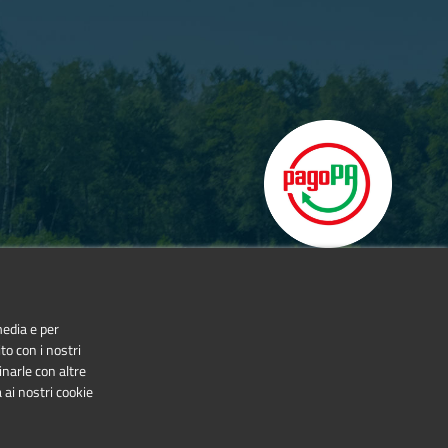
rotected Areas of the Cottian Alps.
media e per
to con i nostri
inarle con altre
 ai nostri cookie
NonCommercial-NoDerivatives 4.0 International