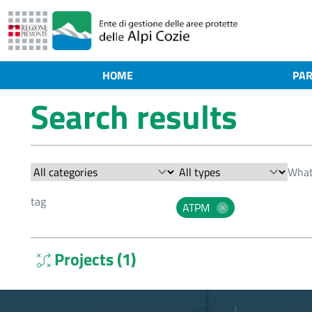
HOME
PAR
Search results
ATPM
Projects (1)
tactic
Toponymy Research Project