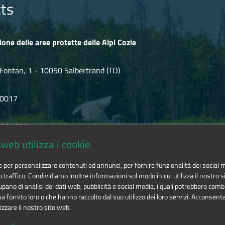
y in the areas of the various municipalities that are part of the P
ts
ione delle aree protette delle Alpi Cozie
Fontan, 1 - 10050 Salbertrand (TO)
80017
.854720
web utilizza i cookie
ozie@cert.ruparpiemonte.it
ie per personalizzare contenuti ed annunci, per fornire funzionalità dei social 
o traffico. Condividiamo inoltre informazioni sul modo in cui utilizza il nostro si
pano di analisi dei dati web, pubblicità e social media, i quali potrebbero comb
 fornito loro o che hanno raccolto dal suo utilizzo dei loro servizi. Acconsenta
izzare il nostro sito web.
 delle aree protette delle Alpi Cozie
is licensed under
Attribution-