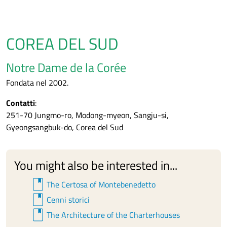
COREA DEL SUD
Notre Dame de la Corée
Fondata nel 2002.
Contatti
:
251-70 Jungmo-ro, Modong-myeon, Sangju-si,
Gyeongsangbuk-do, Corea del Sud
You might also be interested in...
book
The Certosa of Montebenedetto
book
Cenni storici
book
The Architecture of the Charterhouses