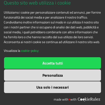
Questo sito web utilizza i cookie
CF 94506780017
Utilizziamo i cookie per personalizzare contenuti ed annunci, per fornire
funzionalità dei social media e per analizzare il nostro traffico.
Phone 0122.854720
Condividiamo inoltre informazioni sul modo in cui utilizza il nostro sito
con i nostri partner che si occupano di analisi dei dati web, pubblicità e
social media, i quali potrebbero combinarle con altre informazioni che
E-mail
alpicozie@cert.ruparpiemonte.it
ha fornito loro o che hanno raccolto dal suo utilizzo dei loro servizi.
Acconsenta ai nostri cookie se continua ad utilizzare il nostro sito web.
Visualizza la
cookie-policy
The contents of this website
by
Ente di gestione delle aree
Accetta tutti
protette delle Alpi Cozie
is licensed under
Attribution-NonCommercial-NoDerivatives 4.0 International
Personalizza
Usa solo i necessari
made with
♥
with