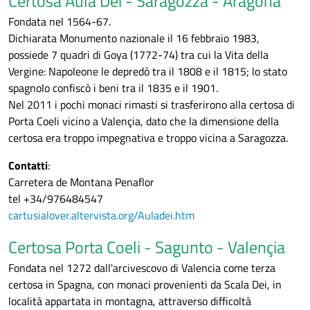
Certosa Aula Dei - Saragozza - Aragona
Fondata nel 1564-67.
Dichiarata Monumento nazionale il 16 febbraio 1983,
possiede 7 quadri di Goya (1772-74) tra cui la Vita della
Vergine: Napoleone le depredò tra il 1808 e il 1815; lo stato
spagnolo confiscò i beni tra il 1835 e il 1901.
Nel 2011 i pochi monaci rimasti si trasferirono alla certosa di
Porta Coeli vicino a Valençia, dato che la dimensione della
certosa era troppo impegnativa e troppo vicina a Saragozza.
Contatti
:
Carretera de Montana Penaflor
tel +34/976484547
cartusialover.altervista.org/Auladei.htm
Certosa Porta Coeli - Sagunto - Valençia
Fondata nel 1272 dall'arcivescovo di Valencia come terza
certosa in Spagna, con monaci provenienti da Scala Dei, in
località appartata in montagna, attraverso difficoltà