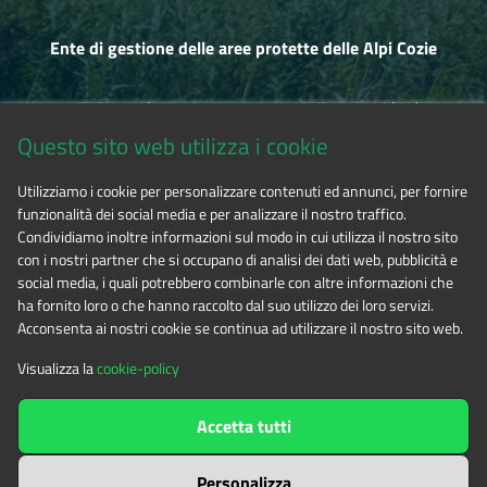
Ente di gestione delle aree protette delle Alpi Cozie
Via Fransuà Fontan, 1 - 10050 Salbertrand (TO)
Questo sito web utilizza i cookie
CF 94506780017
Utilizziamo i cookie per personalizzare contenuti ed annunci, per fornire
funzionalità dei social media e per analizzare il nostro traffico.
Phone 0122.854720
Condividiamo inoltre informazioni sul modo in cui utilizza il nostro sito
con i nostri partner che si occupano di analisi dei dati web, pubblicità e
social media, i quali potrebbero combinarle con altre informazioni che
E-mail
alpicozie@cert.ruparpiemonte.it
ha fornito loro o che hanno raccolto dal suo utilizzo dei loro servizi.
Acconsenta ai nostri cookie se continua ad utilizzare il nostro sito web.
Visualizza la
cookie-policy
The contents of this website
by
Ente di gestione delle aree
Accetta tutti
protette delle Alpi Cozie
is licensed under
Attribution-NonCommercial-NoDerivatives 4.0 International
Personalizza