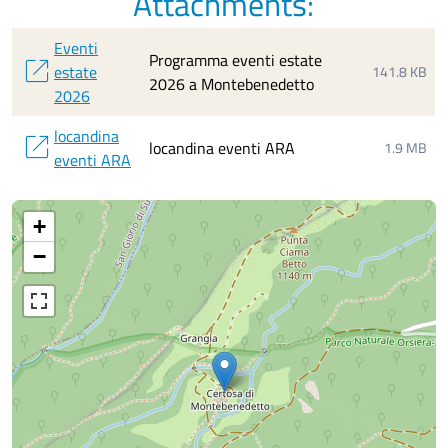
Attachments:
Eventi
Programma eventi estate
open_in_new
estate
141.8 KB
2026 a Montebenedetto
2026
locandina
open_in_new
locandina eventi ARA
1.9 MB
eventi ARA
+
−