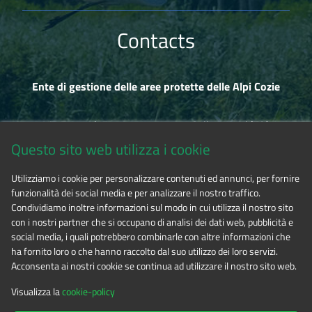
Contacts
Ente di gestione delle aree protette delle Alpi Cozie
Via Fransuà Fontan, 1 - 10050 Salbertrand (TO)
Questo sito web utilizza i cookie
CF 94506780017
Utilizziamo i cookie per personalizzare contenuti ed annunci, per fornire
funzionalità dei social media e per analizzare il nostro traffico.
Phone 0122.854720
Condividiamo inoltre informazioni sul modo in cui utilizza il nostro sito
con i nostri partner che si occupano di analisi dei dati web, pubblicità e
social media, i quali potrebbero combinarle con altre informazioni che
E-mail
alpicozie@cert.ruparpiemonte.it
ha fornito loro o che hanno raccolto dal suo utilizzo dei loro servizi.
Acconsenta ai nostri cookie se continua ad utilizzare il nostro sito web.
Visualizza la
cookie-policy