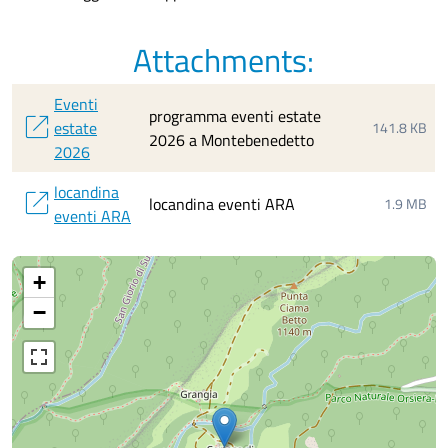
Attachments:
Eventi
programma eventi estate
open_in_new
estate
141.8 KB
2026 a Montebenedetto
2026
locandina
open_in_new
locandina eventi ARA
1.9 MB
eventi ARA
+
−