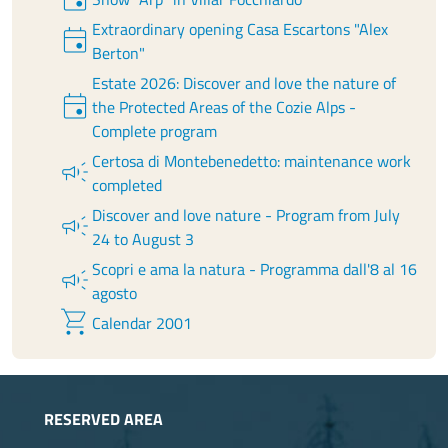
Extraordinary opening Casa Escartons "Alex
event
Berton"
Estate 2026: Discover and love the nature of
event
the Protected Areas of the Cozie Alps -
Complete program
Certosa di Montebenedetto: maintenance work
campaign
completed
Discover and love nature - Program from July
campaign
24 to August 3
Scopri e ama la natura - Programma dall'8 al 16
campaign
agosto
shopping_cart
Calendar 2001
RESERVED AREA