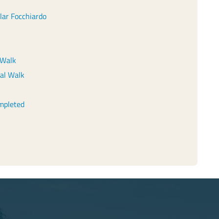
llar Focchiardo
 Walk
cal Walk
mpleted