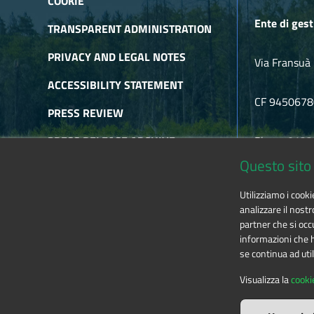
COOKIE
Ente di gest
TRANSPARENT ADMINISTRATION
PRIVACY AND LEGAL NOTES
Via Fransuà 
ACCESSIBILITY STATEMENT
CF 945067
PRESS REVIEW
PRESS RELEASE ARCHIVE
Phone 0122
Questo sito 
NEWSLETTER ARCHIVE
E-mail
alpic
Utilizziamo i cook
RSS
analizzare il nostr
partner che si occu
informazioni che ha
se continua ad util
The contents of this website
by
Ente di gestione
Visualizza la
cooki