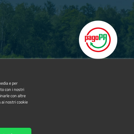
media e per
to con i nostri
inarle con altre
 ai nostri cookie
NonCommercial-NoDerivatives 4.0 International