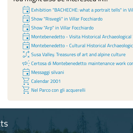
event
Exhibition "BACHECHE: what a portrait tells" in Vi
event
Show "Risvegli" in Villar Focchiardo
event
Show "Arp" in Villar Focchiardo
event
Montebenedetto - Visita Historical Archaeological
event
Montebenedetto - Cultural Historical Archaeologi
tactic
Susa Valley. Treasures of art and alpine culture
campaign
Certosa di Montebenedetto: maintenance work co
event
Messaggi silvani
shopping_cart
Calendar 2001
shopping_cart
Nel Parco con gli acquerelli
ts