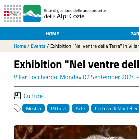
HOME
PAR
Home
/
Events
/
Exhibition "Nel ventre della Terra" in Villa
Exhibition "Nel ventre dell
Villar Focchiardo, Monday 02 September 2024
Culture
Mostra
Pittura
Arte
Certosa di Monteben