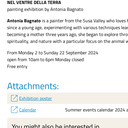
NEL VENTRE DELLA TERRA
painting exhibition by Antonia Bagnato
Antonia Bagnato
is a painter from the Susa Valley who loves h
since a young age, experimenting with various techniques lear
becoming a mother three years ago, she began to explore thr
spirituality, and nature with a particular focus on the animal 
From Monday 2 to Sunday 22 September 2024
open from 10am to 6pm Monday closed
Free entry
Attachments:
open_in_new
Exhibition poster
open_in_new
Calendar
Summer events calendar 2024 a
You might also be interested in...