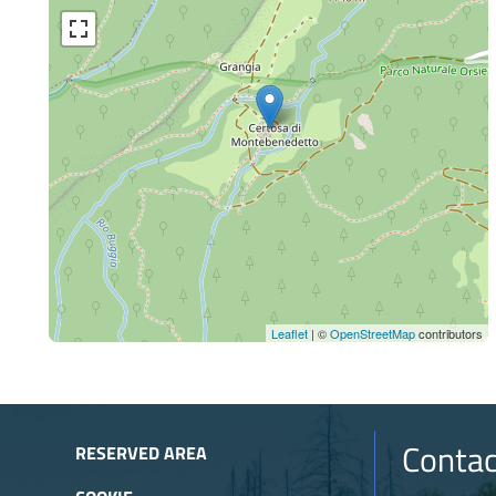
Leaflet
| ©
OpenStreetMap
contributors
Contac
RESERVED AREA