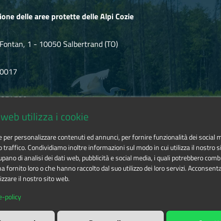
ione delle aree protette delle Alpi Cozie
Fontan, 1 - 10050 Salbertrand (TO)
80017
.854720
web utilizza i cookie
ozie@cert.ruparpiemonte.it
ie per personalizzare contenuti ed annunci, per fornire funzionalità dei social 
o traffico. Condividiamo inoltre informazioni sul modo in cui utilizza il nostro si
pano di analisi dei dati web, pubblicità e social media, i quali potrebbero comb
 fornito loro o che hanno raccolto dal suo utilizzo dei loro servizi. Acconsenta
izzare il nostro sito web.
 delle aree protette delle Alpi Cozie
is licensed under
Attribution-
e-policy