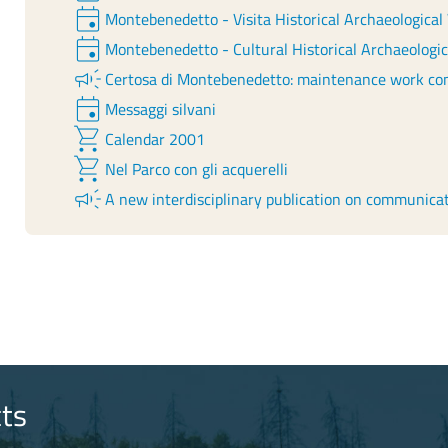
event
Montebenedetto - Visita Historical Archaeological
event
Montebenedetto - Cultural Historical Archaeologi
campaign
Certosa di Montebenedetto: maintenance work co
event
Messaggi silvani
shopping_cart
Calendar 2001
shopping_cart
Nel Parco con gli acquerelli
campaign
A new interdisciplinary publication on communicat
ts