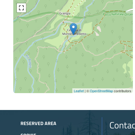
Leaflet
| ©
OpenStreetMap
contributors
Contac
RESERVED AREA