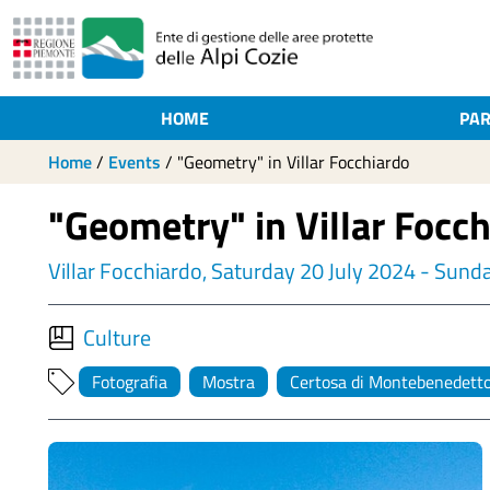
HOME
PAR
Home
/
Events
/
"Geometry" in Villar Focchiardo
"Geometry" in Villar Focc
Villar Focchiardo, Saturday 20 July 2024 - Sun
Culture
Fotografia
Mostra
Certosa di Montebenedett