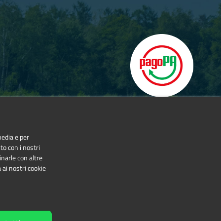
media e per
to con i nostri
inarle con altre
 ai nostri cookie
NonCommercial-NoDerivatives 4.0 International