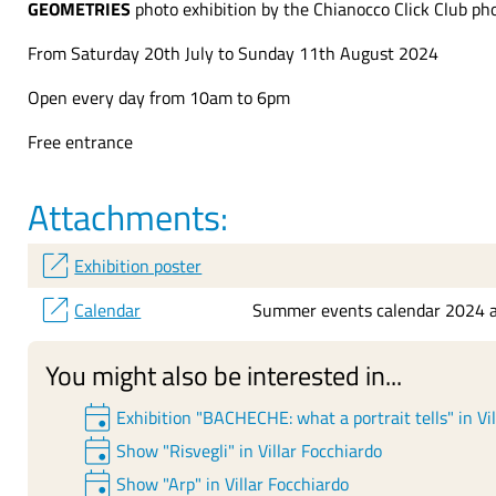
GEOMETRIES
photo exhibition by the Chianocco Click Club ph
From Saturday 20th July to Sunday 11th August 2024
Open every day from 10am to 6pm
Free entrance
Attachments:
open_in_new
Exhibition poster
open_in_new
Calendar
Summer events calendar 2024 a
You might also be interested in...
event
Exhibition "BACHECHE: what a portrait tells" in Vi
event
Show "Risvegli" in Villar Focchiardo
event
Show "Arp" in Villar Focchiardo