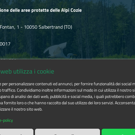
ione delle aree protette delle Alpi Cozie
Fontan, 1 - 10050 Salbertrand (TO)
80017
.854720
web utilizza i cookie
ozie@cert.ruparpiemonte.it
ie per personalizzare contenuti ed annunci, per fornire funzionalità dei social 
o traffico. Condividiamo inoltre informazioni sul modo in cui utilizza il nostro si
pano di analisi dei dati web, pubblicità e social media, i quali potrebbero comb
 fornito loro o che hanno raccolto dal suo utilizzo dei loro servizi. Acconsenta
izzare il nostro sito web.
 delle aree protette delle Alpi Cozie
is licensed under
Attribution-
e-policy