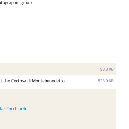
otographic group
93.3 KB
t the Certosa di Montebenedetto
523.9 KB
llar Focchiardo