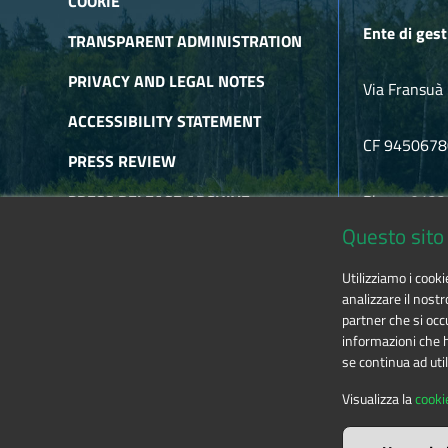
COOKIE
Ente di gest
TRANSPARENT ADMINISTRATION
PRIVACY AND LEGAL NOTES
Via Fransuà 
ACCESSIBILITY STATEMENT
CF 945067
PRESS REVIEW
PRESS RELEASE ARCHIVE
Phone 0122
Questo sito 
NEWSLETTER ARCHIVE
E-mail
alpic
Utilizziamo i cook
RSS
analizzare il nostr
partner che si occu
informazioni che ha
se continua ad util
The contents of this website
by
Ente di gestione
Visualizza la
cooki