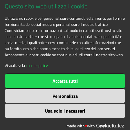
Questo sito web utilizza i cookie
CF 94506780017
Utilizziamo i cookie per personalizzare contenuti ed annunci, per fornire
funzionalità dei social media e per analizzare il nostro traffico.
Tel. 0122.854720
Condividiamo inoltre informazioni sul modo in cui utilizza il nostro sito
con i nostri partner che si occupano di analisi dei dati web, pubblicità e
social media, i quali potrebbero combinarle con altre informazioni che
E-mail
alpicozie@cert.ruparpiemonte.it
ha fornito loro o che hanno raccolto dal suo utilizzo dei loro servizi.
Acconsenta ai nostri cookie se continua ad utilizzare il nostro sito web.
Visualizza la
cookie-policy
The contents of this website
by
Ente di gestione delle aree
Accetta tutti
protette delle Alpi Cozie
is licensed under
Attribution-NonCommercial-NoDerivatives 4.0 International
Personalizza
Usa solo i necessari
made with
♥
with