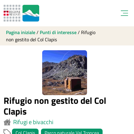
Open
Pagina iniziale
/
Punti di interesse
/
Rifugio
non gestito del Col Clapis
Rifugio non gestito del Col
Clapis
Rifugi e bivacchi
Col Clapis
Parco naturale Val Troncea