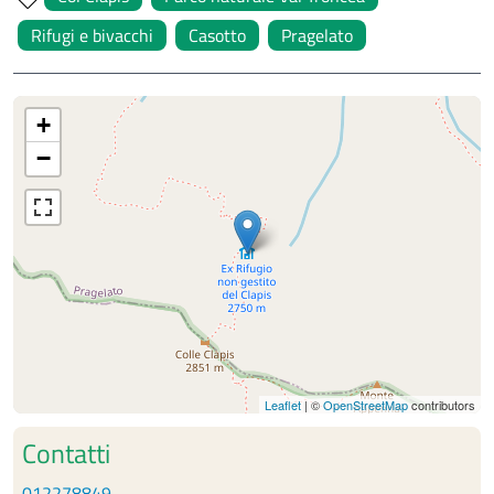
Rifugi e bivacchi
Casotto
Pragelato
+
−
Leaflet
| ©
OpenStreetMap
contributors
Contatti
012278849