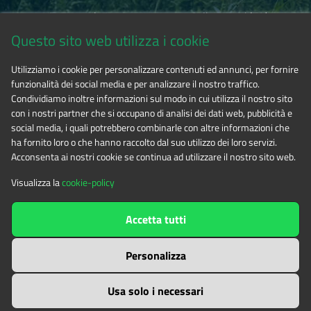
Via Fransuà Fontan, 1 - 10050 Salbertrand (TO)
Questo sito web utilizza i cookie
CF 94506780017
Utilizziamo i cookie per personalizzare contenuti ed annunci, per fornire
funzionalità dei social media e per analizzare il nostro traffico.
Tel. 0122.854720
Condividiamo inoltre informazioni sul modo in cui utilizza il nostro sito
con i nostri partner che si occupano di analisi dei dati web, pubblicità e
social media, i quali potrebbero combinarle con altre informazioni che
E-mail
alpicozie@cert.ruparpiemonte.it
ha fornito loro o che hanno raccolto dal suo utilizzo dei loro servizi.
Acconsenta ai nostri cookie se continua ad utilizzare il nostro sito web.
Visualizza la
cookie-policy
The contents of this website
by
Ente di gestione delle aree
Accetta tutti
protette delle Alpi Cozie
is licensed under
Attribution-NonCommercial-NoDerivatives 4.0 International
Personalizza
Usa solo i necessari