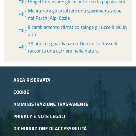
campaign
Progetto zanzare: gli incontri con la popolazione
Monitorare gli ortotteri: una sperimentazione
campaign
nei Parchi Alpi Cozie
Il cambiamento climatico spinge gli uccelli più in
campaign
alto
39 anni da guardiaparco. Domenico Rosselli
campaign
racconta una carriera nella natura
AREA RISERVATA
COOKIE
AMMINISTRAZIONE TRASPARENTE
PRIVACY E NOTE LEGALI
DICHIARAZIONE DI ACCESSIBILITÀ