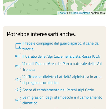
Leaflet
| ©
OpenStreetMap
contributors
Potrebbe interessarti anche...
Il fedele compagno del guardiaparco: il cane da
event
traccia
campaign
Il Carabo delle Alpi Cozie nella Lista Rossa IUCN
Verso il Piano d’Area del Parco naturale della Val
campaign
Troncea
Val Troncea: divieto di attività alpinistica in area
campaign
di pregio naturalistico
campaign
Gocce di cambiamento nei Parchi Alpi Cozie
Le migrazioni degli stambecchi e il cambiamento
campaign
climatico