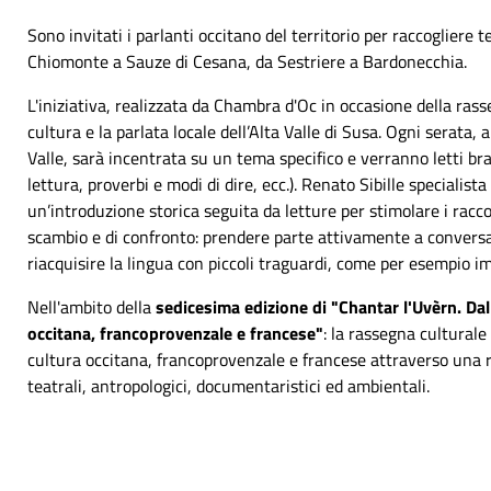
Sono invitati i parlanti occitano del territorio per raccogliere t
Chiomonte a Sauze di Cesana, da Sestriere a Bardonecchia.
L'iniziativa, realizzata da Chambra d'Oc in occasione della ras
cultura e la parlata locale dell’Alta Valle di Susa. Ogni serata, a
Valle, sarà incentrata su un tema specifico e verranno letti bra
lettura, proverbi e modi di dire, ecc.). Renato Sibille specialista
un’introduzione storica seguita da letture per stimolare i ra
scambio e di confronto: prendere parte attivamente a conversaz
riacquisire la lingua con piccoli traguardi, come per esempio i
Nell'ambito della
s
e
dicesima edizione di "Chantar l'Uvèrn. Dal
occitana, francoprovenzale e francese"
:
la rassegna culturale 
cultura occitana, francoprovenzale e francese attraverso un
a 
teatrali, antropologici, documentaristici ed ambientali.