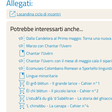
Allegati:
open_in_new
Locandina ciclo di incontri
Potrebbe interessarti anche...
campaign
Dalla Candelora al Primo maggio. Torna una nuova r
campaign
Marzo con Chantar l’Uvern
book
Chantar l'Uvèrn
campaign
Chantar l'Uvern: con il mese di maggio cala il sipar
campaign
Ecomuseo Colombano Romean e Sportello linguistic
book
Lingue minoritarie
shopping_cart
Ël grō blëtun - Il grande larice - Cahier n°1
shopping_cart
Ël chì blëtun - Il piccolo larice - Cahier n°2
shopping_cart
L'istuāřä du glà 'd Sabëltran - La storia del ghiacc
shopping_cart
'L chinebbu - La canapa - Cahier n°4