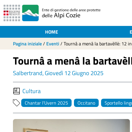
HOME
Pagina iniziale
/
Eventi
/
Tournâ a menâ la bartavèllë: 12 inc
Tournâ a menâ la bartavèllë
Salbertrand, Giovedì 12 Giugno 2025
Cultura
Chantar l'Uvern 2025
Occitano
Sportello ling