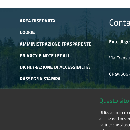
Conta
AREA RISERVATA
COOKIE
Ente di ge
AMMINISTRAZIONE TRASPARENTE
PRIVACY E NOTE LEGALI
Via Fransu
DICHIARAZIONE DI ACCESSIBILITÀ
CF 94506
RASSEGNA STAMPA
ARCHIVIO COMUNICATI STAMPA
Tel. 0122
Questo sito 
ARCHIVIO NEWSLETTER
E-mail
alp
Utilizziamo i cook
RSS
analizzare il nostr
partner che si occu