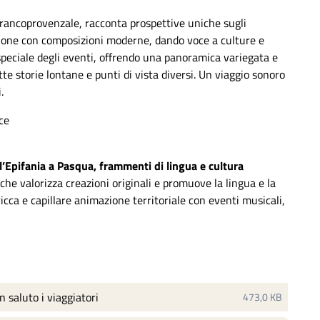
l francoprovenzale, racconta prospettive uniche sugli
izione con composizioni moderne, dando voce a culture e
 speciale degli eventi, offrendo una panoramica variegata e
e storie lontane e punti di vista diversi. Un viaggio sonoro
.
oce
l’Epifania a Pasqua, frammenti di lingua e cultura
che valorizza creazioni originali
e
promuove la lingua e la
ricca e capillare
animazione
territoriale con
eventi musicali,
 saluto i viaggiatori
473,0 KB