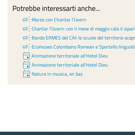
Potrebbe interessarti anche...
campaign
Marzo con Chantar l’Uvern
campaign
Chantar l'Uvern: con il mese di maggio cala il sipar
campaign
Bando ERMES del CAI: le scuole del territorio sco
campaign
Ecomuseo Colombano Romean e Sportello linguistic
event
Animazione territoriale all'Hotel Dieu
event
Animazione territoriale all'Hotel Dieu
event
Natura in musica, en bas