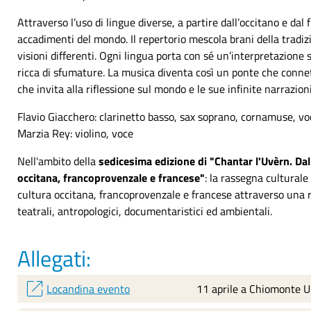
Attraverso l’uso di lingue diverse, a partire dall’occitano e da
accadimenti del mondo. Il repertorio mescola brani della trad
visioni differenti. Ogni lingua porta con sé un’interpretazione
ricca di sfumature. La musica diventa così un ponte che connett
che invita alla riflessione sul mondo e le sue infinite narrazioni
Flavio Giacchero: clarinetto basso, sax soprano, cornamuse, v
Marzia Rey: violino, voce
Nell'ambito della
s
e
dicesima edizione di "Chantar l'Uvèrn. Dal
occitana, francoprovenzale e francese"
:
la rassegna culturale 
cultura occitana, francoprovenzale e francese attraverso un
a 
teatrali, antropologici, documentaristici ed ambientali.
Allegati:
open_in_new
Locandina evento
11 aprile a Chiomonte Un