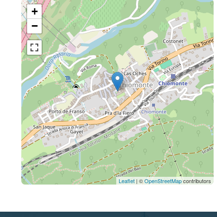
+
−
Leaflet
| ©
OpenStreetMap
contributors