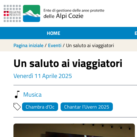
HOME
Pagina iniziale
/
Eventi
/
Un saluto ai viaggiatori
Un saluto ai viaggiatori
Venerdì 11 Aprile 2025
Musica
Chambra d'Oc
Chantar l'Uvern 2025