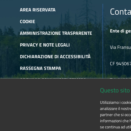
Conta
AREA RISERVATA
COOKIE
Ente di ge
AMMINISTRAZIONE TRASPARENTE
PRIVACY E NOTE LEGALI
Via Fransu
DICHIARAZIONE DI ACCESSIBILITÀ
CF 94506
RASSEGNA STAMPA
ARCHIVIO COMUNICATI STAMPA
Tel. 0122
Questo sito 
ARCHIVIO NEWSLETTER
E-mail
alp
Utilizziamo i cook
RSS
analizzare il nostr
partner che si occu
informazioni che ha
se continua ad util